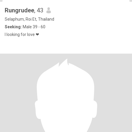
Rungrudee
, 43
Selaphum, Roi Et, Thailand
Seeking:
Male 39 - 60
I looking for love ❤