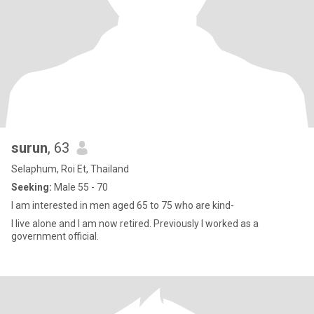
surun
, 63
Selaphum, Roi Et, Thailand
Seeking:
Male 55 - 70
I am interested in men aged 65 to 75 who are kind-
I live alone and I am now retired. Previously I worked as a
government official.