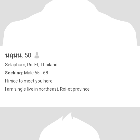
นฤมน
, 50
Selaphum, Roi Et, Thailand
Seeking:
Male 55 - 68
Hi nice to meet you here
I am single live in northeast. Roi-et province