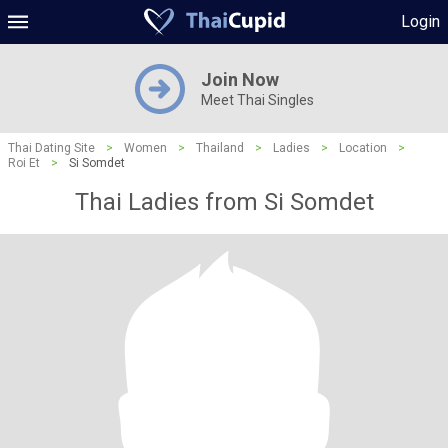
Login
Join Now
Meet Thai Singles
Thai Dating Site
>
Women
>
Thailand
>
Ladies
>
Location
>
Roi Et
>
Si Somdet
Thai Ladies from Si Somdet