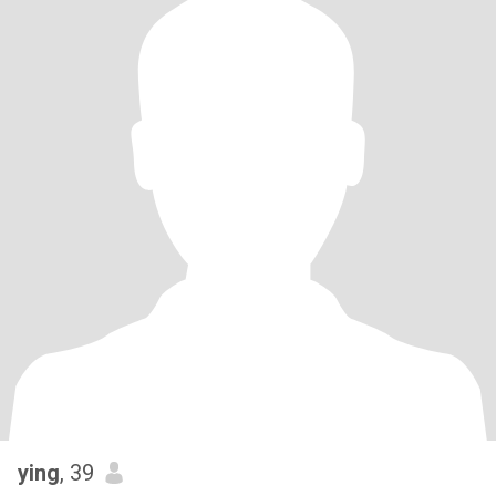
ying
, 39