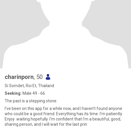
charinporn
, 50
Si Somdet, Roi Et, Thailand
Seeking:
Male 49 - 66
The past is a stepping stone.
I've been on this app for a while now, and I haven't found anyone
who could be a good friend. Everything has its time. I'm patiently
Enjoy .waiting hopefully. I'm confident that I'm a beautiful, good,
sharing person, and I will wait for the last prin