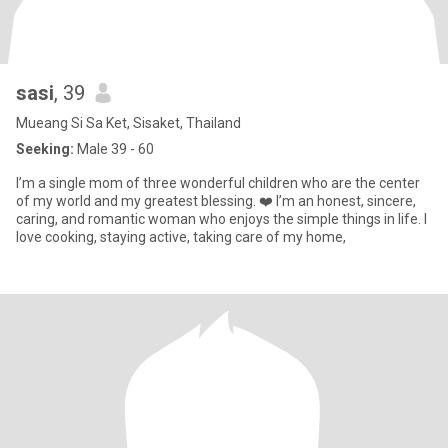
sasi
, 39
Mueang Si Sa Ket, Sisaket, Thailand
Seeking:
Male 39 - 60
I’m a single mom of three wonderful children who are the center
of my world and my greatest blessing. ❤️ I’m an honest, sincere,
caring, and romantic woman who enjoys the simple things in life. I
love cooking, staying active, taking care of my home,