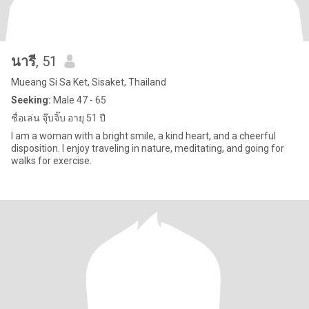
นารี
, 51
Mueang Si Sa Ket, Sisaket, Thailand
Seeking:
Male 47 - 65
ชื่อเล่น จุ๊บจิ๊บ อายุ 51 ปี
I am a woman with a bright smile, a kind heart, and a cheerful
disposition. I enjoy traveling in nature, meditating, and going for
walks for exercise.