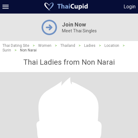
Login
Join Now
Meet Thai Singles
Thai Dating Site
>
Women
>
Thailand
>
Ladies
>
Location
>
Surin
>
Non Narai
Thai Ladies from Non Narai