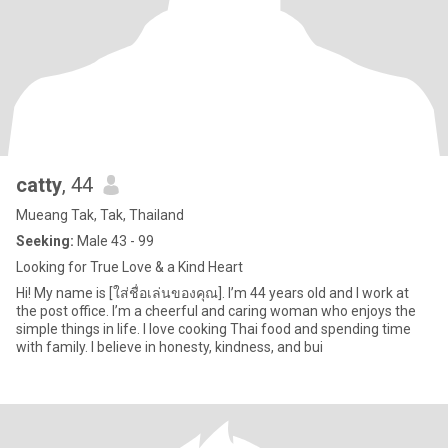
catty
, 44
Mueang Tak, Tak, Thailand
Seeking:
Male 43 - 99
Looking for True Love & a Kind Heart
Hi! My name is [ใส่ชื่อเล่นของคุณ]. I’m 44 years old and I work at
the post office. I’m a cheerful and caring woman who enjoys the
simple things in life. I love cooking Thai food and spending time
with family. I believe in honesty, kindness, and bui