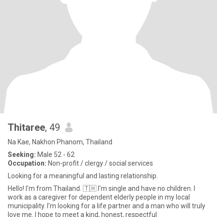
Thitaree
, 49
Na Kae, Nakhon Phanom, Thailand
Seeking:
Male 52 - 62
Occupation:
Non-profit / clergy / social services
Looking for a meaningful and lasting relationship.
Hello! I'm from Thailand. 🇹🇭 I'm single and have no children. I
work as a caregiver for dependent elderly people in my local
municipality. I'm looking for a life partner and a man who will truly
love me. I hope to meet a kind, honest, respectful