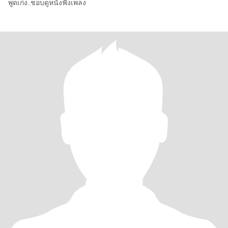
พูดเก่ง..ชอบดูหนังฟังเพลง