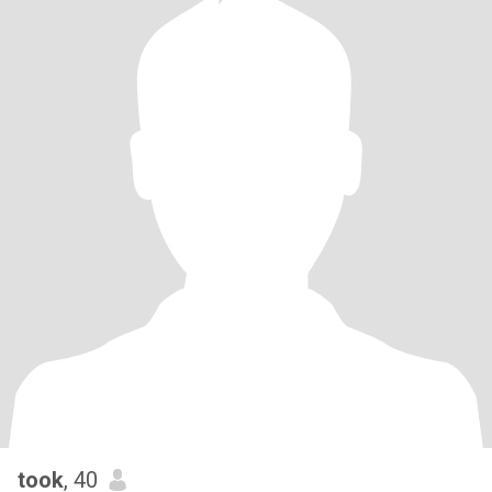
took
, 40