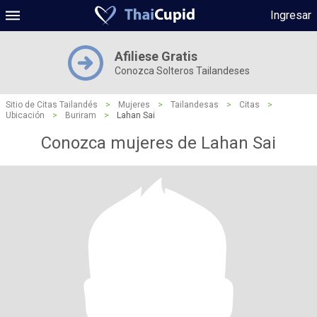
Ingresar
Afiliese Gratis
Conozca Solteros Tailandeses
Sitio de Citas Tailandés
>
Mujeres
>
Tailandesas
>
Citas
>
Ubicación
>
Buriram
>
Lahan Sai
Conozca mujeres de Lahan Sai