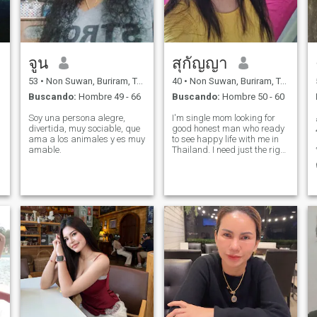
จูน
สุกัญญา
53
•
Non Suwan, Buriram, Tailandia
40
•
Non Suwan, Buriram, Tailandia
Buscando:
Hombre 49 - 66
Buscando:
Hombre 50 - 60
Soy una persona alegre,
I'm single mom looking for
divertida, muy sociable, que
good honest man who ready
ama a los animales y es muy
to see happy life with me in
amable.
Thailand. I need just the right
man who ready to settle
down with me. I am working
a cooking in kitchen and
please understand I am not
holiday girlfriend or part time