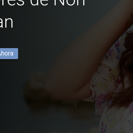
an
Ahora