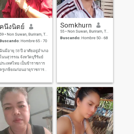
Somkhurn
คนึงนิตย์
55
•
Non Suwan, Buriram, Tailandia
59
•
Non Suwan, Buriram, Tailandia
Buscando:
Hombre 50 - 68
Buscando:
Hombre 65 - 70
ฉันมีอายุ 58 ปี อาศัยอยู่อำเภอ
โนนสุวรรณ จังหวัดบุรีรัมย์
ประเทศไทย เป็นข้าราชการ
ครูเกษียณก่อนอายุราชการ
ปัจจุบันดำรงตำแหน่ง
ข้าราชการการบำนาญ
สถานะครอบครัวหย่าร้าง มี
บุตร 3 คนเป็น ผู้ชาย2คน ผู้
หญิง1 คน