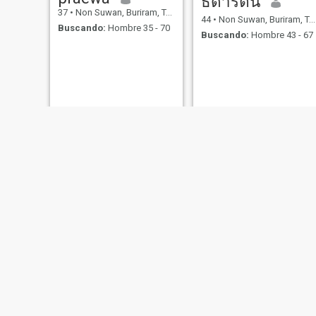
ธิดารัตน์
37
•
Non Suwan, Buriram, Tailandia
44
•
Non Suwan, Buriram, Tailandia
Buscando:
Hombre 35 - 70
Buscando:
Hombre 43 - 67
ทิชา
สุพิน. เขตกระโทก
37
•
Non Suwan, Buriram, Tailandia
54
•
Non Suwan, Buriram, Tailandia