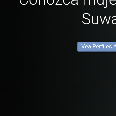
Suw
Vea Perfiles 