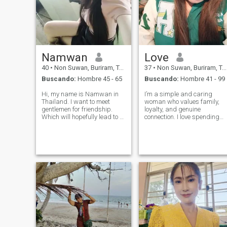
Namwan
Love
40
•
Non Suwan, Buriram, Tailandia
37
•
Non Suwan, Buriram, Tailandia
Buscando:
Hombre 45 - 65
Buscando:
Hombre 41 - 99
Hi, my name is Namwan in
I’m a simple and caring
Thailand. I want to meet
woman who values family,
gentlemen for friendship.
loyalty, and genuine
Which will hopefully lead to a
connection. I love spending
long-term commitment. I am
time with loved ones (and my
a Thai woman who is sweet,
dog 🐶;), enjoying good food,
gentle and
laughter, and meaningful
understanding.I'm happy to
conversations. I’m easy to ge
build a relationship with you.
along with, but also strong
I believe you'll b
enough to