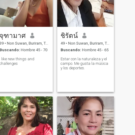
จุฑามาศ
ชิรัตน์
39
•
Non Suwan, Buriram, Tailandia
49
•
Non Suwan, Buriram, Tailandia
Buscando:
Hombre 45 - 70
Buscando:
Hombre 45 - 65
I like new things and
Estar con la naturaleza y el
challenges
campo. Me gusta la música
y los deportes.