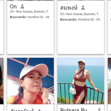
On
สมพงษ์
29
•
Non Suwan, Buriram, Tailandia
35
•
Non Suwan, Buriram, Tailandia
Buscando:
Hombre 32 - 66
Buscando:
Hombre 50 - 59
Butsara Buasa