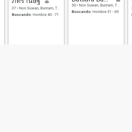
ภัทรานิษฐ์
50
•
Non Suwan, Buriram, Tailandia
37
•
Non Suwan, Buriram, Tailandia
Buscando:
Hombre 51 - 69
Buscando:
Hombre 40 - 71
Oily
น.นุ๊ก
30
•
Non Suwan, Buriram, Tailandia
28
•
Non Suwan, Buriram, Tailandia