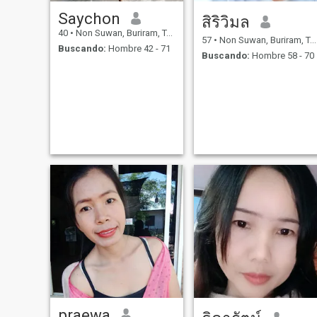
Saychon
สิริวิมล
40
•
Non Suwan, Buriram, Tailandia
57
•
Non Suwan, Buriram, Tailandia
Buscando:
Hombre 42 - 71
Buscando:
Hombre 58 - 70
praewa