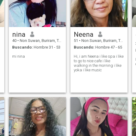
nina
Neena
40
•
Non Suwan, Buriram, Tailandia
51
•
Non Suwan, Buriram, Tailandia
Buscando:
Hombre 31 - 53
Buscando:
Hombre 47 - 65
mi nina
Hi, i am Neena i like spa i like
to go to nice cafe i like
walking in the morning i like
yoka i like music
t