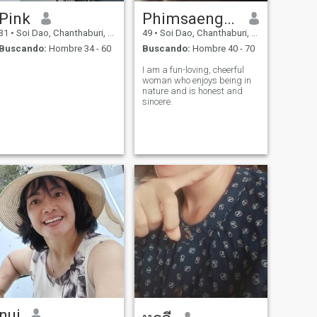
Pink
PhimsaenguanSomporn
31
•
Soi Dao, Chanthaburi, Tailandia
49
•
Soi Dao, Chanthaburi, Tailandia
Buscando:
Hombre 34 - 60
Buscando:
Hombre 40 - 70
I am a fun-loving, cheerful
woman who enjoys being in
nature and is honest and
sincere.
nui