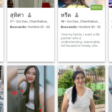
NUEVO
สุทิศา
หรีด
37
•
Soi Dao, Chanthaburi, Tailandia
48
•
Soi Dao, Chanthaburi, Tailandia
Buscando:
Hombre 33 - 65
Buscando:
Hombre 50 - 55
I love my family. I want a life
partner who is
understanding, reasonable,
not focused on money, who
respects me, and who helps
me earn a living. I 'm a good-
natured person.