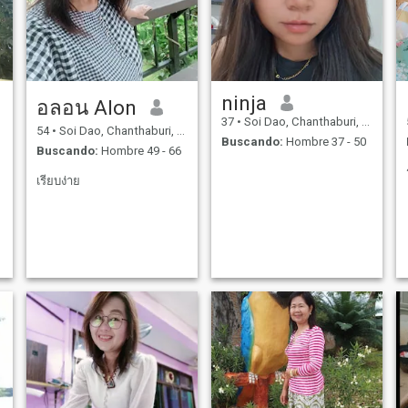
ninja
อลอน Alon
37
•
Soi Dao, Chanthaburi, Tailandia
54
•
Soi Dao, Chanthaburi, Tailandia
Buscando:
Hombre 37 - 50
Buscando:
Hombre 49 - 66
เรียบง่าย