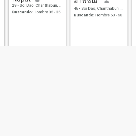
อาพัชนก
29
•
Soi Dao, Chanthaburi, Tailandia
46
•
Soi Dao, Chanthaburi, Tailandia
Buscando:
Hombre 35 - 35
Buscando:
Hombre 50 - 60
Eve
กำไร
44
•
Soi Dao, Chanthaburi, Tailandia
52
•
Soi Dao, Chanthaburi, Tailandia