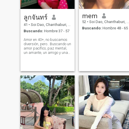
mem
ลูกจันทร์
52
•
Soi Dao, Chanthaburi, Tailandia
41
•
Soi Dao, Chanthaburi, Tailandia
Buscando:
Hombre 48 - 65
Buscando:
Hombre 37 - 57
Amor en 40+, no buscamos
diversión, pero.. Buscando un
amor pacífico, paz mental,
un amante, un amigo y una
persona junto a él en todo su
estado y, lo más importante,
debe sentirse afortunado de
tenernos en la vida.