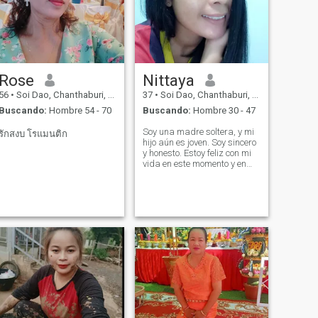
Rose
Nittaya
56
•
Soi Dao, Chanthaburi, Tailandia
37
•
Soi Dao, Chanthaburi, Tailandia
Buscando:
Hombre 54 - 70
Buscando:
Hombre 30 - 47
Soy una madre soltera, y mi
รักสงบ โรแมนติก
hijo aún es joven. Soy sincero
y honesto. Estoy feliz con mi
vida en este momento y en
busca de un hombre que es
amoroso y genuino, alguien
que me puede aceptar por lo
que soy. Estoy lista para
compartir esta felicidad con
él.