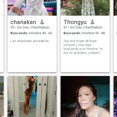
chanakan
Thongyu
55
•
Soi Dao, Chanthaburi, Tailandia
67
•
Soi Dao, Chanthaburi, Tailandia
Buscando:
Hombre 49 - 66
Buscando:
Hombre 55 - 80
Las relaciones duraderas.
Soy una mujer de buen
corazón y vine aquí
buscando a un hombre. Yo
soy un granjero, ¿sabes?
Estoy aquí para encontrar un
hombre, un compañero de
vida, alguien con quien
caminar de la mano, alguien
que esté abierto a aceptar y
creer en mí, un amigo, un
amante,