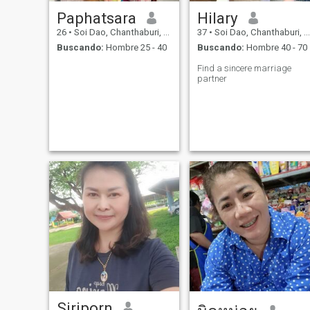
Paphatsara
Hilary
26
•
Soi Dao, Chanthaburi, Tailandia
37
•
Soi Dao, Chanthaburi, Tailandia
Buscando:
Hombre 25 - 40
Buscando:
Hombre 40 - 70
Find a sincere marriage
partner
Siriporn