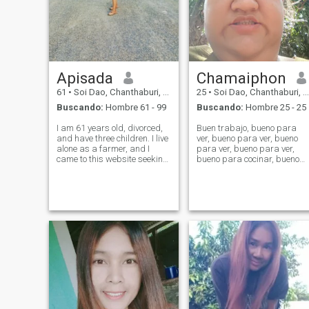
Apisada
Chamaiphon
61
•
Soi Dao, Chanthaburi, Tailandia
25
•
Soi Dao, Chanthaburi, Tailandia
Buscando:
Hombre 61 - 99
Buscando:
Hombre 25 - 25
I am 61 years old, divorced,
Buen trabajo, bueno para
and have three children. I live
ver, bueno para ver, bueno
alone as a farmer, and I
para ver, bueno para ver,
came to this website seeking
bueno para cocinar, bueno
a man, a life partner,
para todos.
someone to journey with and
share life together.I am ready
to wait for a man who is my
true life partner, someon