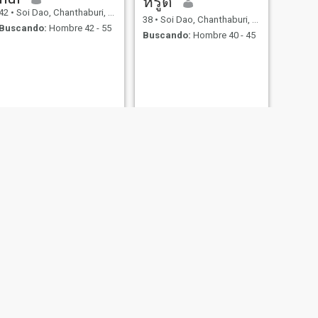
หรูดี
42
•
Soi Dao, Chanthaburi, Tailandia
38
•
Soi Dao, Chanthaburi, Tailandia
Buscando:
Hombre 42 - 55
Buscando:
Hombre 40 - 45
SIGUIENTE
Takky
34
•
Soi Dao, Chanthaburi, Tailandia