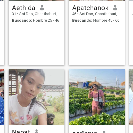
Aethida
Apatchanok
31
•
Soi Dao, Chanthaburi, Tailandia
46
•
Soi Dao, Chanthaburi, Tailandia
Buscando:
Hombre 25 - 46
Buscando:
Hombre 45 - 66
Napat