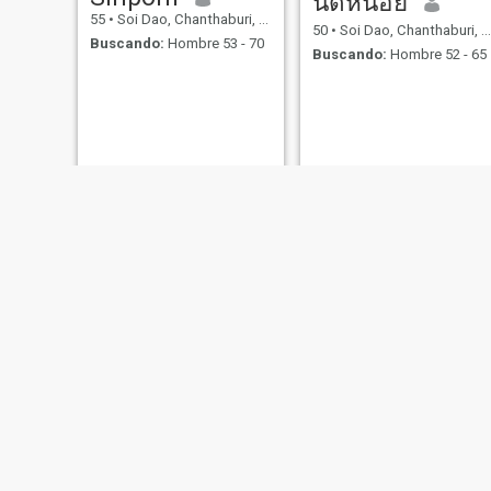
นิดหน่อย
55
•
Soi Dao, Chanthaburi, Tailandia
50
•
Soi Dao, Chanthaburi, Tailandia
Buscando:
Hombre 53 - 70
Buscando:
Hombre 52 - 65
Rinrada
วรรณา
57
•
Soi Dao, Chanthaburi, Tailandia
59
•
Soi Dao, Chanthaburi, Tailandia