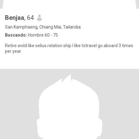
Benjaa
, 64
San Kamphaeng, Chiang Mai, Tailandia
Buscando:
Hombre 60 - 75
Retire wold like​ selius.relation ship I​ ​like​ ​to​travel​ go.​aboard 3​ time​s​
per year