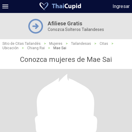
Ingresar
Afiliese Gratis
Conozca Solteros Tailandeses
Sitio de Citas Tailandés
>
Mujeres
>
Tailandesas
>
Citas
>
Ubicación
>
Chiang Rai
>
Mae Sai
Conozca mujeres de Mae Sai