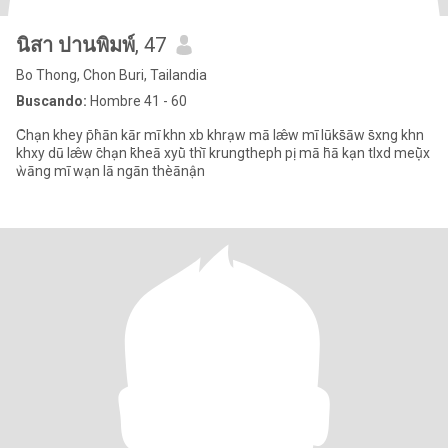
นิสา ปานพิมพ์
, 47
Bo Thong, Chon Buri, Tailandia
Buscando:
Hombre 41 - 60
C̄hạn khey p̄h̀ān kār mī khn xb khrạw mā læ̂w mī lūks̄āw s̄xng khn
khxy dū læ̂w c̄hạn k̄heā xyū̀ thī̀ krungtheph pị mā h̄ā kạn tlxd meụ̄̀x
ẁāng mī wạn lā ngān thèānận