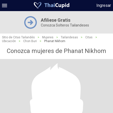
Ingresar
Afiliese Gratis
Conozca Solteros Tailandeses
Sitio de Citas Tailandés
>
Mujeres
>
Tailandesas
>
Citas
>
Ubicación
>
Chon Buri
>
Phanat Nikhom
Conozca mujeres de Phanat Nikhom