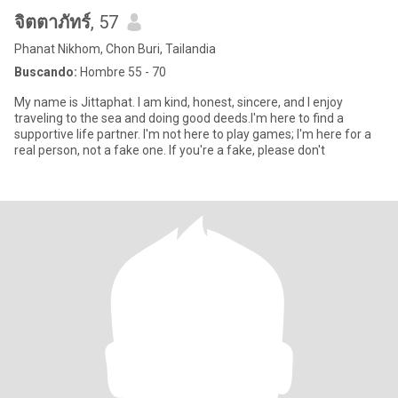
จิตตาภัทร์
, 57
Phanat Nikhom, Chon Buri, Tailandia
Buscando:
Hombre 55 - 70
My name is Jittaphat. I am kind, honest, sincere, and I enjoy
traveling to the sea and doing good deeds.I'm here to find a
supportive life partner. I'm not here to play games; I'm here for a
real person, not a fake one. If you're a fake, please don't