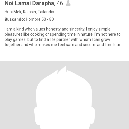
Noi Lamai Darapha
, 46
Huai Mek, Kalasin, Tailandia
Buscando:
Hombre 50 - 80
I am a kind who values honesty and sincerity. I enjoy simple
pleasures like cooking or spending time in nature. I'm not here to
play games, but to find a life partner with whom I can grow
together and who makes me feel safe and secure. and I am lear