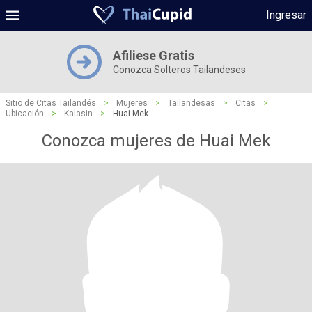
Ingresar
Afiliese Gratis
Conozca Solteros Tailandeses
Sitio de Citas Tailandés
>
Mujeres
>
Tailandesas
>
Citas
>
Ubicación
>
Kalasin
>
Huai Mek
Conozca mujeres de Huai Mek