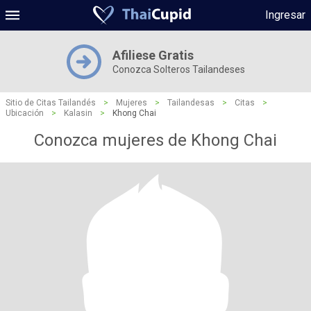
Ingresar
Afiliese Gratis
Conozca Solteros Tailandeses
Sitio de Citas Tailandés
>
Mujeres
>
Tailandesas
>
Citas
>
Ubicación
>
Kalasin
>
Khong Chai
Conozca mujeres de Khong Chai