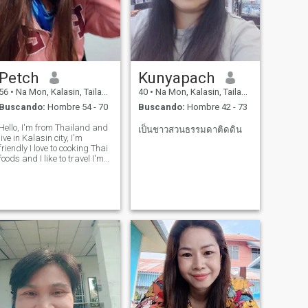
Petch
Kunyapach
56
•
Na Mon, Kalasin, Tailandia
40
•
Na Mon, Kalasin, Tailandia
Buscando:
Hombre 54 - 70
Buscando:
Hombre 42 - 73
Hello, I'm from Thailand and
เป็นชาวสวนธรรมดาติดดิน
live in Kalasin city, I'm
friendly I love to cooking Thai
foods and I like to travel I'm
looking for ward to meet up
good man good mind for a
long relationship ,The man a
bout 56 years old or older
than.