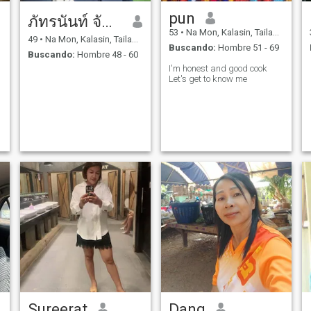
pun
ภัทรนันท์ จันทะคัด
53
•
Na Mon, Kalasin, Tailandia
49
•
Na Mon, Kalasin, Tailandia
Buscando:
Hombre 51 - 69
Buscando:
Hombre 48 - 60
I'm honest and good cook
Let's get to know me
Sureerat
Dang