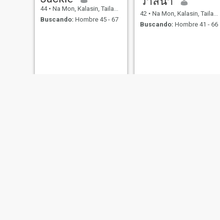
วาสนา
44
•
Na Mon, Kalasin, Tailandia
42
•
Na Mon, Kalasin, Tailandia
Buscando:
Hombre 45 - 67
Buscando:
Hombre 41 - 66
Anongnang
mai
54
•
Na Mon, Kalasin, Tailandia
46
•
Na Mon, Kalasin, Tailandia