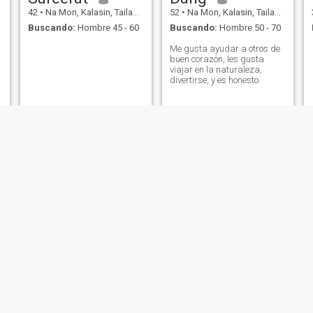
42
•
Na Mon, Kalasin, Tailandia
52
•
Na Mon, Kalasin, Tailandia
Buscando:
Hombre 45 - 60
Buscando:
Hombre 50 - 70
Me gusta ayudar a otros de
buen corazón, les gusta
viajar en la naturaleza,
divertirse, y es honesto.
JINTARA
สุชาดา
38
•
Na Mon, Kalasin, Tailandia
26
•
Na Mon, Kalasin, Tailandia