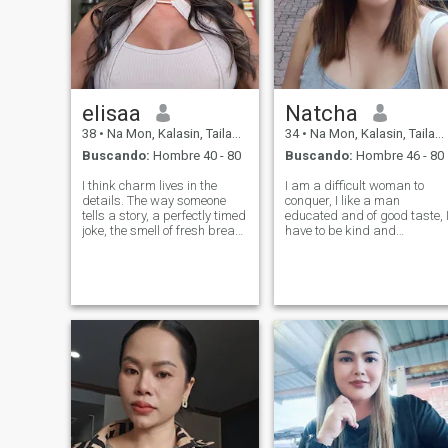
elisaa
Natcha
38
•
Na Mon, Kalasin, Tailandia
34
•
Na Mon, Kalasin, Tailandia
Buscando:
Hombre 40 - 80
Buscando:
Hombre 46 - 80
I think charm lives in the
I am a difficult woman to
details. The way someone
conquer, I like a man
tells a story, a perfectly timed
educated and of good taste, 
joke, the smell of fresh bread,
have to be kind and
a song you haven't heard in
respectful, I have to be
years suddenly playing at
chivalrous and romantic, I
the right moment. I'm
think I am looking for my
attentive, calm, and perhaps
other half . I hope you are
a little sentimental about t
captivated by me and want
to meet me.