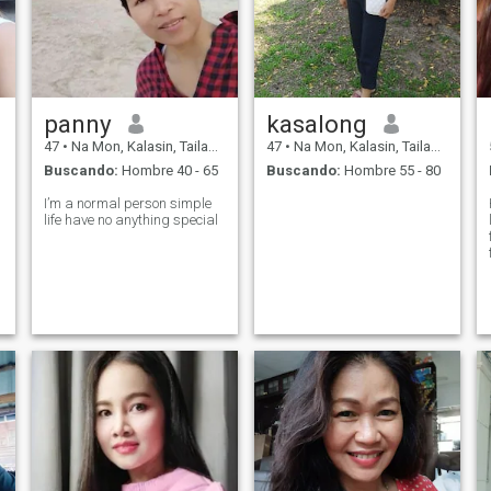
panny
kasalong
47
•
Na Mon, Kalasin, Tailandia
47
•
Na Mon, Kalasin, Tailandia
Buscando:
Hombre 40 - 65
Buscando:
Hombre 55 - 80
I’m a normal person simple
life have no anything special
I