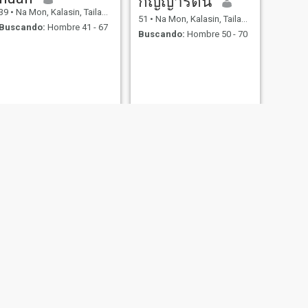
กัญญารัตน์
39
•
Na Mon, Kalasin, Tailandia
51
•
Na Mon, Kalasin, Tailandia
Buscando:
Hombre 41 - 67
Buscando:
Hombre 50 - 70
SIGUIENTE
Sopa
41
•
Na Mon, Kalasin, Tailandia