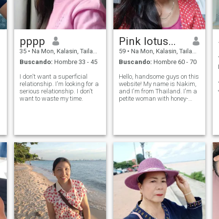
pppp
Pink lotus🇹🇭
35
•
Na Mon, Kalasin, Tailandia
59
•
Na Mon, Kalasin, Tailandia
Buscando:
Hombre 33 - 45
Buscando:
Hombre 60 - 70
I don't want a superficial
Hello, handsome guys on this
relationship. I'm looking for a
website! My name is Nakim,
serious relationship. I don't
and I'm from Thailand. I'm a
want to waste my time.
petite woman with honey-
colored skin, long hair, and a
slender figure. I live in the
northeastern part of
Thailand.Where I live is
peaceful and serene. There
are no