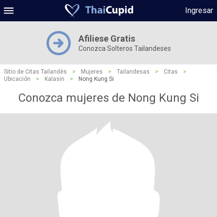
Ingresar
Afiliese Gratis
Conozca Solteros Tailandeses
Sitio de Citas Tailandés
>
Mujeres
>
Tailandesas
>
Citas
>
Ubicación
>
Kalasin
>
Nong Kung Si
Conozca mujeres de Nong Kung Si