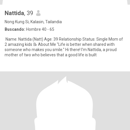
Nattida
, 39
Nong Kung Si, Kalasin, Tailandia
Buscando:
Hombre 40 - 65
​ ​Name: Nattida (Natt) Age: 39 Relationship Status: Single Mom of
2 amazing kids ​📝 About Me ​"Life is better when shared with
someone who makes you smile." ​Hi there! I’m Nattida, a proud
mother of two who believes that a good life is built