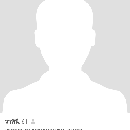
วาทินี
, 61