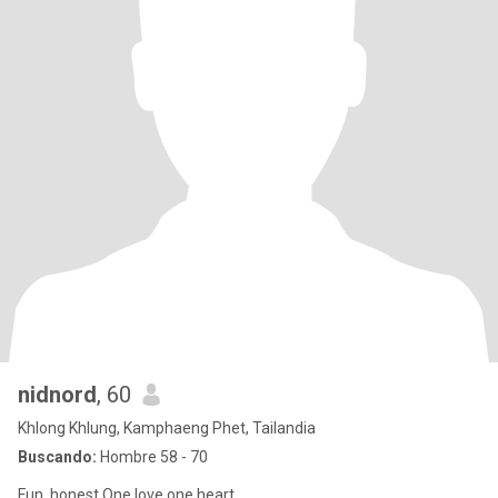
nidnord
, 60
Khlong Khlung, Kamphaeng Phet, Tailandia
Buscando:
Hombre 58 - 70
Fun, honest One love one heart.