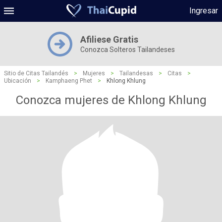
Ingresar
Afiliese Gratis
Conozca Solteros Tailandeses
Sitio de Citas Tailandés
>
Mujeres
>
Tailandesas
>
Citas
>
Ubicación
>
Kamphaeng Phet
>
Khlong Khlung
Conozca mujeres de Khlong Khlung