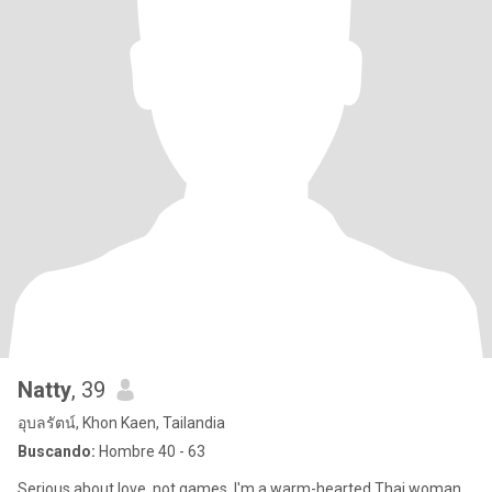
Natty
, 39
อุบลรัตน์, Khon Kaen, Tailandia
Buscando:
Hombre 40 - 63
Serious about love, not games. I'm a warm-hearted Thai woman