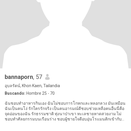
bannaporn
, 57
อุบลรัตน์, Khon Kaen, Tailandia
Buscando:
Hombre 25 - 70
ฉันชอบทำอาหารกินเอง ฉันไม่ชอบการโกหกและหลอกลวง มันเหมือน
ฉันเป็นคนโง่ รักใครรักจริง เป็นคนอารมณ์ดีชอบช่วยเหลือคนอื่นนี่คือ
จุดอ่อนของฉัน รักธรรมชาติ ทุ่งนาป่าเขา ทะเลชายหาดสวยงาม ไม่
ชอบทำศัลยกรรมบนเรือนร่าง ชอบผู้ชายใจดีอบอุ่นโรแมนติกเข้ากับ
พ่อแม่ฉันได