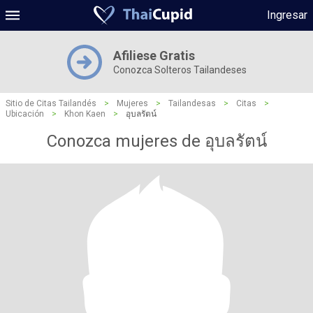
Ingresar
Afiliese Gratis
Conozca Solteros Tailandeses
Sitio de Citas Tailandés
>
Mujeres
>
Tailandesas
>
Citas
>
Ubicación
>
Khon Kaen
>
อุบลรัตน์
Conozca mujeres de อุบลรัตน์