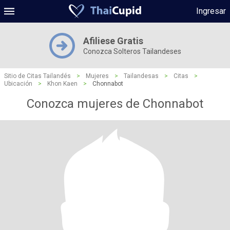
Ingresar
Afiliese Gratis
Conozca Solteros Tailandeses
Sitio de Citas Tailandés
>
Mujeres
>
Tailandesas
>
Citas
>
Ubicación
>
Khon Kaen
>
Chonnabot
Conozca mujeres de Chonnabot