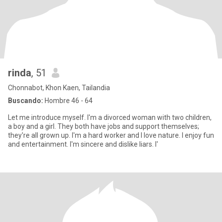
rinda
, 51
Chonnabot, Khon Kaen, Tailandia
Buscando:
Hombre 46 - 64
Let me introduce myself. I'm a divorced woman with two children,
a boy and a girl. They both have jobs and support themselves;
they're all grown up. I'm a hard worker and I love nature. I enjoy fun
and entertainment. I'm sincere and dislike liars. I'