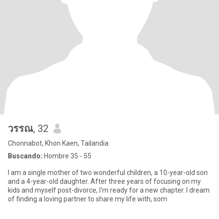
วรรณ
, 32
Chonnabot, Khon Kaen, Tailandia
Buscando:
Hombre 35 - 55
I am a single mother of two wonderful children, a 10-year-old son
and a 4-year-old daughter. After three years of focusing on my
kids and myself post-divorce, I'm ready for a new chapter. I dream
of finding a loving partner to share my life with, som