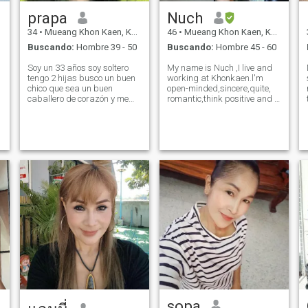
prapa
Nuch
34
•
Mueang Khon Kaen, Khon Kaen, Tailandia
46
•
Mueang Khon Kaen, Khon Kaen, Tailandia
Buscando:
Hombre 39 - 50
Buscando:
Hombre 45 - 60
Soy un 33 años soy soltero
My name is Nuch ,I live and
tengo 2 hijas busco un buen
working at Khonkaen.l'm
chico que sea un buen
open-minded,sincere,quite,
caballero de corazón y me
romantic,think positive and l
encanta la forma en que
'm a very kind and thougthful
estoy aquí no por sexo online
woman.l care a bout others
pero no estoy aquí Buscando
as l care about myselt.l also
una relación de amor real
like cooking Thai food and l
Soy una persona de honor
enjoyed eating. l am a
por eso busco un chico que
sea honesto conmigo
también
sopa