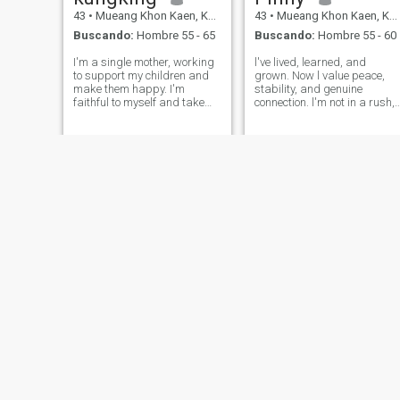
43
•
Mueang Khon Kaen, Khon Kaen, Tailandia
43
•
Mueang Khon Kaen, Khon Kaen, Tailandia
Buscando:
Hombre 55 - 65
Buscando:
Hombre 55 - 60
I'm a single mother, working
l've lived, learned, and
to support my children and
grown. Now l value peace,
make them happy. I'm
stability, and genuine
faithful to myself and take
connection. l'm not in a rush,
care of myself. I'm funny,
but l'm open to sharing life
cheerful, and have a great
with the right partner. l'm
smile; I enjoy making people
open to a sincere relationshi
happy. I'm looking for a long-
built on trust and
term relationship, one where
understanding. l enjoy a
we
balanced life
Pat
Nuerngruthai
49
•
Mueang Khon Kaen, Khon Kaen, Tailandia
50
•
Mueang Khon Kaen, Khon Kaen, Tailandia