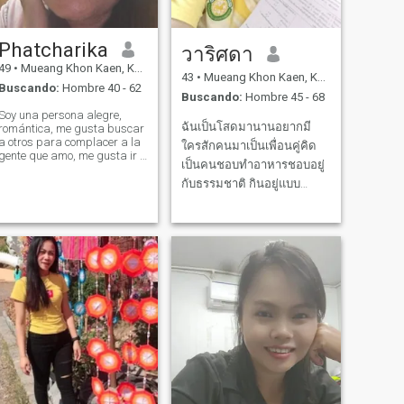
hables. No quiero perder el
charla una vez que nos
tiempo jugando juegos de
hayamos conocido mejor.
amor con nadie Creo que no
Pero si sientes que chatear
voy a tener que hacerlo de
Phatcharika
conmigo es una pérdida de
วาริศดา
nuevo. Creo que voy a ser
tiempo, por favor, salta. Sólo
49
•
Mueang Khon Kaen, Khon Kaen, Tailandia
capaz de encontrar una
estoy interesado en alguien
43
•
Mueang Khon Kaen, Khon Kaen, Tailandia
manera de conseguir una
Buscando:
Hombre 40 - 62
serio, amable, y listo para
Buscando:
Hombre 45 - 68
vida mejor. yo.
construir una relación
Soy una persona alegre,
significativa.
ฉันเป็นโสดมานานอยากมี
romántica, me gusta buscar
a otros para complacer a la
ใครสักคนมาเป็นเพื่อนคู่คิด
gente que amo, me gusta ir a
เป็นคนชอบทำอาหารชอบอยู่
la playa, me gusta hacer
feliz a la gente a mi
กับธรรมชาติ กินอยู่แบบ
alrededor, soy una persona
ธรรมชาตินับถือศาสนาพุทธ
directa, pensar positivo en la
ชอบสวดมนต์นั่งสมาธิทำบุญ
vida... Buscando a la
persona adecuada, espero
กินอยู่แบบธรรมชาตินับถือ
encontrarla aquí.
ศาสนาพุทธชอบสวดมนต์นั่ง
สมาธิทำบุญทำใจให้เบิกวานมี
ความสุขสนุกสนาน ชีวิตเรา
มันสั้นขอให้