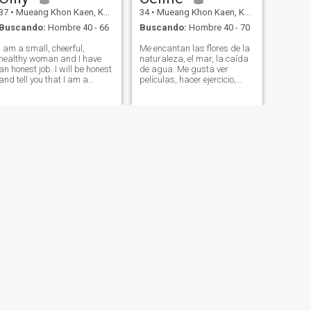
37
•
Mueang Khon Kaen, Khon Kaen, Tailandia
34
•
Mueang Khon Kaen, Khon Kaen, Tailandia
Buscando:
Hombre 40 - 66
Buscando:
Hombre 40 - 70
I am a small, cheerful,
Me encantan las flores de la
healthy woman and I have
naturaleza, el mar, la caída
an honest job. I will be honest
de agua. Me gusta ver
and tell you that I am a
películas, hacer ejercicio,
single mother but I am very
jugar bádminton y correr.
happy in my current life and I
Puedo cocinar bien,
would like to share this
especialmente comida
happiness with the men who
tailandesa. Quiero hacer
love and are sincere with me
actividad de aventura, no me
as w
envíes un mensaje si solo
quieres sexo en tus
vacaciones o vacaciones en
Tailandia, no alquilo a mi
esposa o vacaciones para ti,
es perder el tiempo de
ambos.
SIGUIENTE
Kookkai
30
•
Mueang Khon Kaen, Khon Kaen, Tailandia