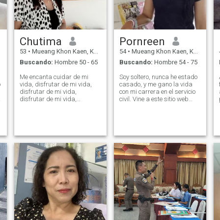
Chutima
Pornreen
53
•
Mueang Khon Kaen, Khon Kaen, Tailandia
54
•
Mueang Khon Kaen, Khon Kaen, Tailandia
Buscando:
Hombre 50 - 65
Buscando:
Hombre 54 - 75
Me encanta cuidar de mi
Soy soltero, nunca he estado
o
vida, disfrutar de mi vida,
casado, y me gano la vida
disfrutar de mi vida,
con mi carrera en el servicio
disfrutar de mi vida,
civil. Vine a este sitio web
disfrutar de mi vida,
porque estoy buscando a un
disfrutar de mi vida, y
hombre que esté dispuesto a
,
disfrutar de mi vida y
apoyarme y aceptarme por
ralentizar mi baile, así como
quien soy. No me importa lo
el baile rápido. saltando,
que eres; me veo a mí misma
pescando, comprando.
como una buena mujer y una
mujer positiva que está lista
para estar a mi lado. De pie
junto a un hombre, de mente
abierta y aceptándose el uno
al otro, y listos para cuidar el
uno del otro.