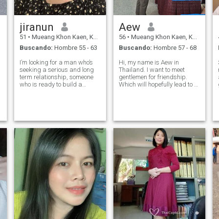
jiranun
Aew
51
•
Mueang Khon Kaen, Khon Kaen, Tailandia
56
•
Mueang Khon Kaen, Khon Kaen, Tailandia
Buscando:
Hombre 55 - 63
Buscando:
Hombre 57 - 68
I’m looking for a man who’s
Hi, my name is Aew in
seeking a serious and long
Thailand. I want to meet
term relationship, someone
gentlemen for friendship.
who is ready to build a
Which will hopefully lead to a
happy life together with
long-term commitment. I am
me,travel to beautiful places
a Thai woman who is sweet,
and create a woman and
gentle and understanding. If
loving family. I’m not
you are interested in getting
interested in someone who a
to know me and developing a
just looking fo
re