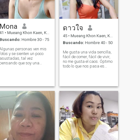
juzguen si no saben de mí.!
\N my imagen son actuales.
Mona
ดาวใจ
41
•
Mueang Khon Kaen, Khon Kaen, Tailandia
45
•
Mueang Khon Kaen, Khon Kaen, Tailandia
Buscando:
Hombre 30 - 75
Buscando:
Hombre 40 - 50
Algunas personas ven mis
Me gusta una vida sencilla,
fotos y se sienten un poco
fácil de comer, fácil de vivir,
asustadas, tal vez
no me gusta el caos. Óptimo
pensando que soy una
todo lo que nos pasa es
especie de chica falsa. Tengo
siempre bueno. Me gusta
una gran sonrisa, me llevo
leer libros Soy una persona
bien con todo el mundo, y
que ama mucho la limpieza.
estoy orgulloso de la vida
En mi tiempo libre, me gusta
que he construido. Soy dueño
visitar lugares naturales.
de dos cafeterías en
Soy una Tengo un amor por ti
Tailandia, amo mi trabajo, y
y tengo un amor por ti, te
diría que soy inteligente,
amo y te amo y te amo y te
amable y considerado. No
amo. si quieres saber más
necesito el dinero de nadie.
sobre la vida, puedes
Ya trabajo duro y gano el
encontrarla en tu vida. No
mío. Lo que estoy buscando
soy una persona que tenga
es simplemente un buen
tiempo libre para hablar por
compañero, alguien genuino
diversión con nadie. Si no
que me trate con respeto.
quieres ser honesto, no me
Podemos hacer una video