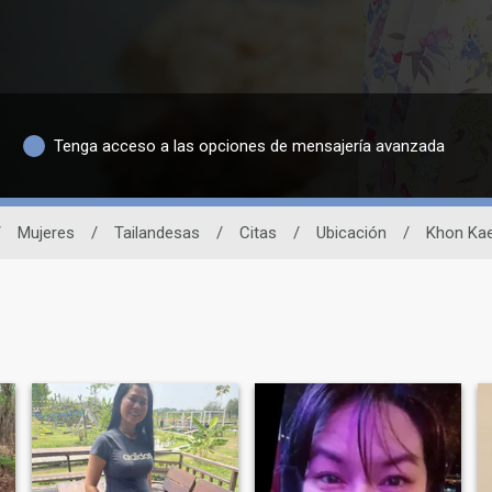
Tenga acceso a las opciones de mensajería avanzada
/
Mujeres
/
Tailandesas
/
Citas
/
Ubicación
/
Khon Ka