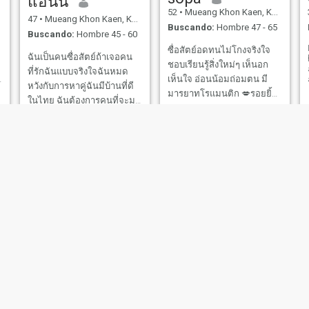
แอนนี่
52
•
Mueang Khon Kaen, Khon Kaen, Tailandia
47
•
Mueang Khon Kaen, Khon Kaen, Tailandia
Buscando:
Hombre 47 - 65
Buscando:
Hombre 45 - 60
ซื่อสัตย์อดทนไม่โกงจริงใจ
ฉันเป็นคนซื่อสัตย์ถ้าเจอคน
ชอบเรียนรู้สิ่งใหม่ๆ เห็นอก
ที่รักฉันแบบจริงใจฉันหมด
เห็นใจ อ่อนน้อมถ่อมตน มี
หวังกับการหาคู่ฉันมีบ้านที่ดี
มารยาทโรแมนติก 💋รอยยิ้ม
ในไทย ฉันต้องการคนที่จะมา
ของฉันคือประตูด่านแรก👄
p
อยู่กับฉันในอนาคต และกลับ
ตัวเล็กสีผิวเข้มสีน้ำผึ้ง รูปถ่าย
เมื่อไหร่ก็ได้ถ้าคุณต้องการ
ของฉันคือรูปปัจจุบันถ่ายไม่
ฉันไม่ต้องการคนที่รวย หรือ
เกินหนึ่งเดือนหรือภายในปีนี้
หล่อ ฉันแก่แล้วฉันเหนื่อยกับ
ตัวจริงของฉันไม่ต่างจากใน
การค้นหา แต่ต้องรักสัตว์เลี้ยง
รูปผิวพรรณขอ
ถ้าคุณส
Jeab Thailand
ฝ้ายขาว
44
•
Mueang Khon Kaen, Khon Kaen, Tailandia
57
•
Mueang Khon Kaen, Khon Kaen, Tailandia