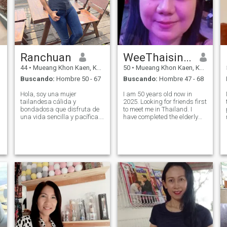
Ranchuan
WeeThaisingle
44
•
Mueang Khon Kaen, Khon Kaen, Tailandia
50
•
Mueang Khon Kaen, Khon Kaen, Tailandia
Buscando:
Hombre 50 - 67
Buscando:
Hombre 47 - 68
Hola, soy una mujer
I am 50 years old now in
tailandesa cálida y
2025. Looking for friends first
bondadosa que disfruta de
to meet me in Thailand. I
una vida sencilla y pacífica.
have completed the elderly
Me gusta la naturaleza, los
care course certified by the
lugares relajantes y pasar
Ministry of Public Health,
tiempo en conversaciones
which can take care of both
significativas. Soy relajado,
male and female elderly
cariñoso, y valoro la
people who want to travel or r
honestidad y el respeto en
una relación. Creo que el
amor debe sentirse cómodo,
solidario y genuino. Estoy en
un punto de mi vida en el que
estoy lista para algo real y
duradero con la persona
adecuada.