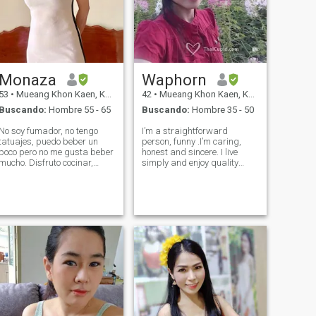
Monaza
Waphorn
53
•
Mueang Khon Kaen, Khon Kaen, Tailandia
42
•
Mueang Khon Kaen, Khon Kaen, Tailandia
Buscando:
Hombre 55 - 65
Buscando:
Hombre 35 - 50
No soy fumador, no tengo
I’m a straightforward
tatuajes, puedo beber un
person, funny .I’m caring,
poco pero no me gusta beber
honest and sincere. I live
mucho. Disfruto cocinar,
simply and enjoy quality
escucho la música. Yo
simple times with family and
respeto a quienes les gusta
friends. On the weekends or
beber alcohol o fumar. \Ni
when I have free time, I like to
estoy buscando hombres
spend time with family by
que no fumen, porque el olor
taking them out travellin​​g,
es terrible para mí. \Ni no
goi
juzgo a la gente si no los
conozco. \Ni me encanta ser
persona sana y natural.\Ni
soy honesto, persona leal,
amabilidad, sincero, respeto,
sentido del humor. \N Todos
los que tenían experiencia de
vida así que Por favor no me