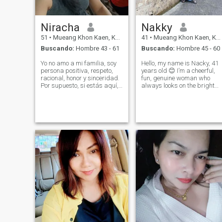
internacionalmente a través
de Asia.
Niracha
Nakky
51
•
Mueang Khon Kaen, Khon Kaen, Tailandia
41
•
Mueang Khon Kaen, Khon Kaen, Tailandia
Buscando:
Hombre 43 - 61
Buscando:
Hombre 45 - 60
Yo no amo a mi familia, soy
Hello, my name is Nacky, 41
persona positiva, respeto,
years old 😊 I’m a cheerful,
racional, honor y sinceridad.
fun, genuine woman who
Por supuesto, si estás aquí,
always looks on the bright
estoy feliz de tener un buen
side. I take good care of
estado de ánimo. Amo a mi
myself, work hard, and enjoy
familia, soy una persona
life. I’m also proud to be a
positiva, respeto, respeto, ☘ ️
strong singlemom I’m looking
Me gusta cocinar, quiero
for a life partner who is kin
comer comida deliciosa 😄 y
😋 fresca. ¡Te va a gustar! \N
so, eso es un poco sobre mí.
No puedo explicar todo en mi
vida aquí. Hablemos y
conozcamos más sobre el
otro. Gracias por leer mi
perfil todavía igual. fin.
habla contigo pronto ☺ ️