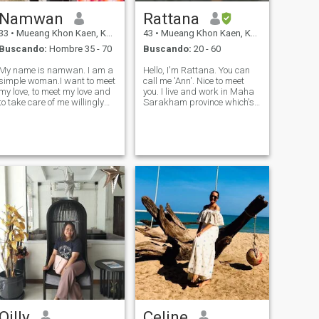
Namwan
Rattana
33
•
Mueang Khon Kaen, Khon Kaen, Tailandia
43
•
Mueang Khon Kaen, Khon Kaen, Tailandia
Buscando:
Hombre 35 - 70
Buscando:
20 - 60
My name is namwan. I am a
Hello, I'm Rattana. You can
simple woman.I want to meet
call me 'Ann'. Nice to meet
my love, to meet my love and
you. I live and work in Maha
to take care of me willingly
Sarakham province which's
and caring.I want to meet
north east of Thailand. I'm
someone who loves me in my
single and I have no kids. I
soul willingly.I like to travel
work as an officer. My
with nature. I like the sea,
personality, I'm sincere, kind,
mountains And like winte
honest, nice, caring, fri
Oilly
Celine