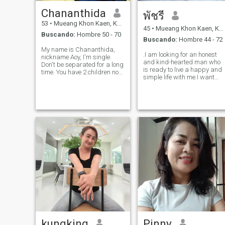
Chananthida
พัชรี
53
•
Mueang Khon Kaen, Khon Kaen, Tailandia
45
•
Mueang Khon Kaen, Khon Kaen, Tailandia
Buscando:
Hombre 50 - 70
Buscando:
Hombre 44 - 72
My name is Chananthida,
.I am looking for an honest
nickname Aoy, I'm single.
and kind-hearted man who
Don't be separated for a long
is ready to live a happy and
time. You have 2 children now
simple life with me.I want
that they are grown. I live in
someone who is ready to go
Khon Kaen Province.
on a beautiful day and is
Thailand wants to have a
ready to be everything for
white foreign boyfriend. Need
each other.I am a good,
someone to take care of I
positive, fitness-loving, and
want tru
cooking
kungking
Pinny