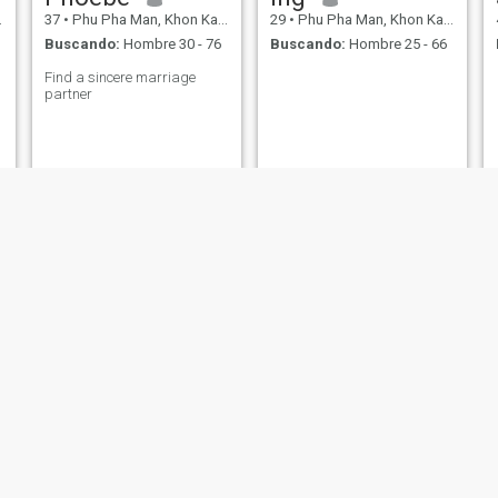
37
•
Phu Pha Man, Khon Kaen, Tailandia
29
•
Phu Pha Man, Khon Kaen, Tailandia
Buscando:
Hombre 30 - 76
Buscando:
Hombre 25 - 66
Find a sincere marriage
partner
Wanna yopane
มุนินทร์
41
•
Phu Pha Man, Khon Kaen, Tailandia
55
•
Phu Pha Man, Khon Kaen, Tailandia