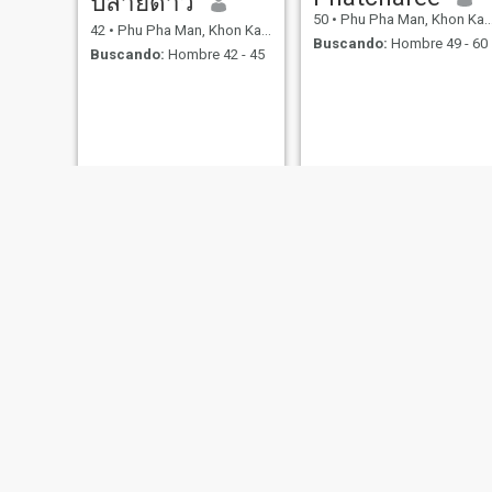
ปลายดาว
50
•
Phu Pha Man, Khon Kaen, Tailandia
42
•
Phu Pha Man, Khon Kaen, Tailandia
Buscando:
Hombre 49 - 60
Buscando:
Hombre 42 - 45
tak
Chewaaaa
32
•
Phu Pha Man, Khon Kaen, Tailandia
36
•
Phu Pha Man, Khon Kaen, Tailandia