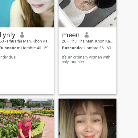
Lynly
meen
50
•
Phu Pha Man, Khon Kaen, Tailandia
26
•
Phu Pha Man, Khon Kaen, Tailandia
Buscando:
Hombre 40 - 59
Buscando:
Hombre 26 - 60
Individual
It's an ordinary woman with
only laughter.