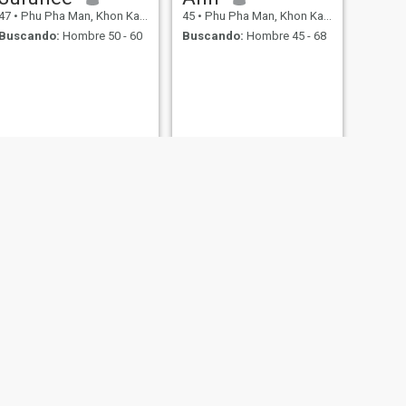
47
•
Phu Pha Man, Khon Kaen, Tailandia
45
•
Phu Pha Man, Khon Kaen, Tailandia
Buscando:
Hombre 50 - 60
Buscando:
Hombre 45 - 68
SIGUIENTE
queen
24
•
Phu Pha Man, Khon Kaen, Tailandia