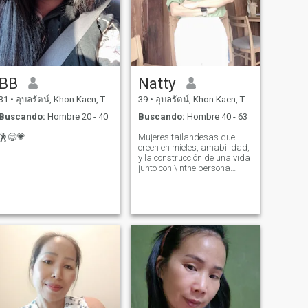
BB
Natty
31
•
อุบลรัตน์, Khon Kaen, Tailandia
39
•
อุบลรัตน์, Khon Kaen, Tailandia
Buscando:
Hombre 20 - 40
Buscando:
Hombre 40 - 63
🕺😋💗
Mujeres tailandesas que
creen en mieles, amabilidad,
y la construcción de una vida
junto con \ nthe persona
adecuada. Disfruto de
alegrías simples buena
comida, conversaciones
profundas y noches
pacíficas.