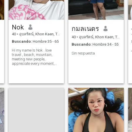
Nok
กมลเนตร
40
•
อุบลรัตน์, Khon Kaen, Tailandia
40
•
อุบลรัตน์, Khon Kaen, Tailandia
Buscando:
Hombre 35 - 65
Buscando:
Hombre 34 - 55
Hi my name Is Nok . love
Sin respuesta
travel , beach, mountain,
meeting new people,
appreciate every moment,
funny , understanding live
and lovely .