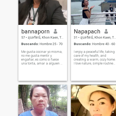
bannaporn
Napapach
57
•
อุบลรัตน์, Khon Kaen, Tailandia
31
•
อุบลรัตน์, Khon Kaen, Tailandia
Buscando:
Hombre 25 - 70
Buscando:
Hombre 40 - 60
Me gusta cocinar yo misma,
I enjoy a peaceful life, taking
no me gusta mentir y
care of my health, and
engañar, es como si fuese
creating a warm, cozy home.
una tonta, amar a alguien de
I love nature, simple routines,
verdad, ser una persona de
and quiet moments that
buen humor, ayudar a los
bring a sense of calm. I
demás, ese es mi punto
believe a good relationship
débil, amar la naturaleza,
grows naturally, with care,
las montañas, los bosques,
respect, and consistency. I
las hermosas playas, no
hacer cirugías en el techo,
amar hombres amables,
cálidos y románticos, estar
de acuerdo con mis padres,
si realmente nos amamos,
estoy dispuesta a cuidar de
ti también.