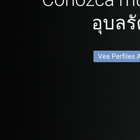
อุบลรั
Vea Perfiles 