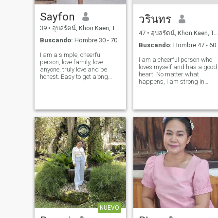
Sayfon
วรินทร
39
•
อุบลรัตน์, Khon Kaen, Tailandia
47
•
อุบลรัตน์, Khon Kaen, Tailandia
Buscando:
Hombre 30 - 70
Buscando:
Hombre 47 - 60
I am a simple, cheerful
I am a cheerful person who
person, love family, love
loves myself and has a good
anyone, truly love and be
heart. No matter what
honest. Easy to get along
happens, I am strong in
with, smiles easily, thinks
everything.
positively.
NUEVO