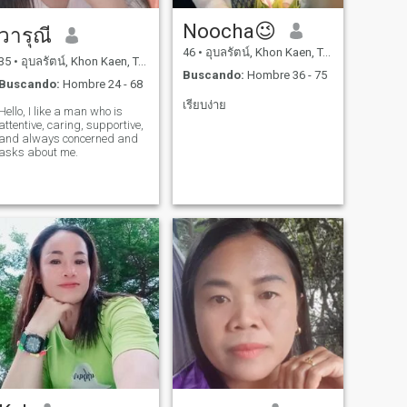
Noocha😉
วารุณี
46
•
อุบลรัตน์, Khon Kaen, Tailandia
35
•
อุบลรัตน์, Khon Kaen, Tailandia
Buscando:
Hombre 36 - 75
Buscando:
Hombre 24 - 68
เรียบง่าย
Hello, I like a man who is
attentive, caring, supportive,
and always concerned and
asks about me.