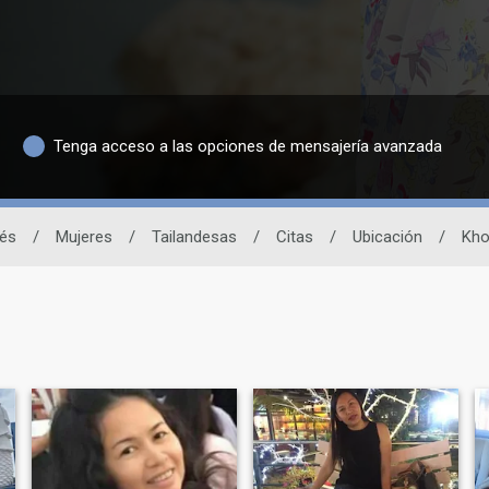
Tenga acceso a las opciones de mensajería avanzada
dés
/
Mujeres
/
Tailandesas
/
Citas
/
Ubicación
/
Kho