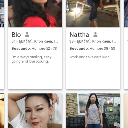
Bio
Nattha
54
•
อุบลรัตน์, Khon Kaen, Tailandia
38
•
อุบลรัตน์, Khon Kaen, Tailandia
Buscando:
Hombre 52 - 73
Buscando:
Hombre 38 - 50
I'm always smiling, easy
Work and take care kids
going and love cooking.