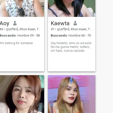
Aoy
Kaewta
45
•
อุบลรัตน์, Khon Kaen, Tailandia
47
•
อุบลรัตน์, Khon Kaen, Tailandia
Buscando:
Hombre 39 - 58
Buscando:
Hombre 60 - 70
Am looking for someone
Soy honesto, amo un corazón.
No me gusta mentir, soltero,
sin hijos, nunca casado.