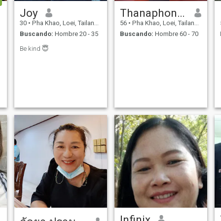
Joy
Thanaphon. Auttarapon
30
•
Pha Khao, Loei, Tailandia
56
•
Pha Khao, Loei, Tailandia
Buscando:
Hombre 20 - 35
Buscando:
Hombre 60 - 70
Be kind 😇
Infinix