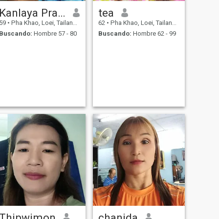
Kanlaya Pranaprom
tea
59
•
Pha Khao, Loei, Tailandia
62
•
Pha Khao, Loei, Tailandia
Buscando:
Hombre 57 - 80
Buscando:
Hombre 62 - 99
Thipwimon
chanida