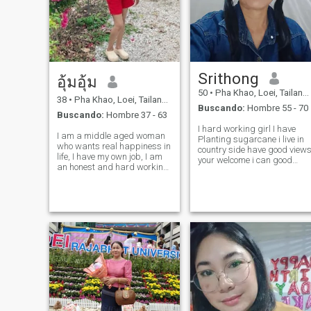
Srithong
อุ้มอุ้ม
50
•
Pha Khao, Loei, Tailandia
38
•
Pha Khao, Loei, Tailandia
Buscando:
Hombre 55 - 70
Buscando:
Hombre 37 - 63
I hard working girl I have
I am a middle aged woman
Planting sugarcane i live in
who wants real happiness in
country side have good view
life, I have my own job, I am
your welcome i can good
an honest and hard working
cooking
woman who wants a man
who will take care of me and
love me in my life, I don't want
just a boyfriend who takes
me on vacation, I want love,