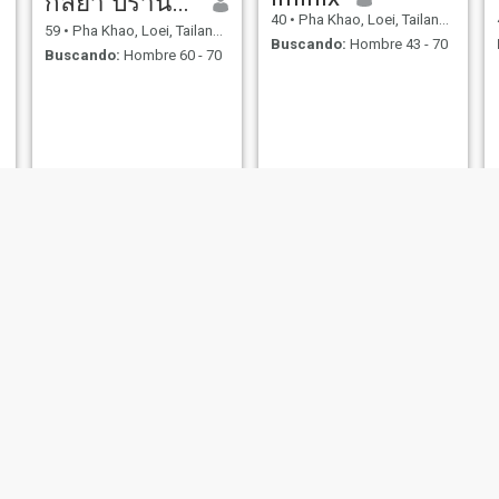
กัลยา ปรานะพรม
40
•
Pha Khao, Loei, Tailandia
59
•
Pha Khao, Loei, Tailandia
Buscando:
Hombre 43 - 70
Buscando:
Hombre 60 - 70
MiwMiw
สา
25
•
Pha Khao, Loei, Tailandia
49
•
Pha Khao, Loei, Tailandia