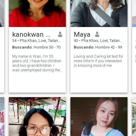
kanokwan phonla
Maya
54
•
Pha Khao, Loei, Tailandia
43
•
Pha Khao, Loei, Tailandia
Buscando:
Hombre 50 - 70
Buscando:
Hombre 42 - 99
My name is Wan, I'm 55
Loving and Caring let text for
years old, I have two children
more inform if you interested
s
and two grandchildren. I
in knowing more of me
was unemployed during the
COVID-19 pandemic; I was
laid off.