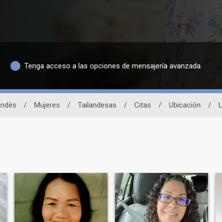
Tenga acceso a las opciones de mensajería avanzada
landés
/
Mujeres
/
Tailandesas
/
Citas
/
Ubicación
/
L