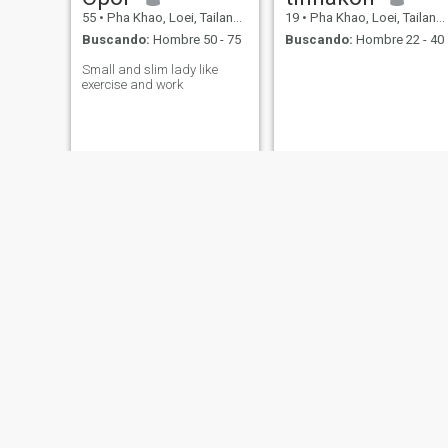
55
•
Pha Khao, Loei, Tailandia
19
•
Pha Khao, Loei, Tailandia
Buscando:
Hombre 50 - 75
Buscando:
Hombre 22 - 40
Small and slim lady like
exercise and work
krittiphon
Yuphaphon
28
•
Pha Khao, Loei, Tailandia
36
•
Pha Khao, Loei, Tailandia