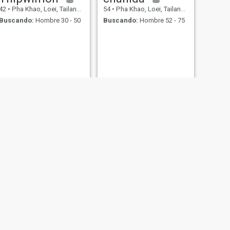
42
•
Pha Khao, Loei, Tailandia
54
•
Pha Khao, Loei, Tailandia
Buscando:
Hombre 30 - 50
Buscando:
Hombre 52 - 75
SIGUIENTE
Chutikan
46
•
Pha Khao, Loei, Tailandia