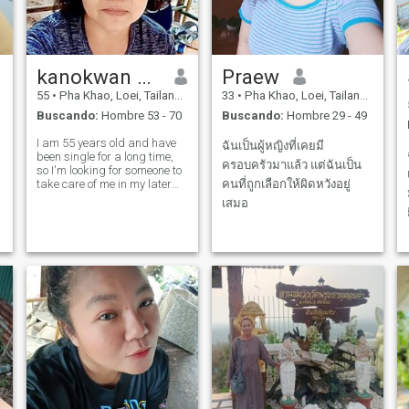
kanokwan phonla
Praew
55
•
Pha Khao, Loei, Tailandia
33
•
Pha Khao, Loei, Tailandia
Buscando:
Hombre 53 - 70
Buscando:
Hombre 29 - 49
I am 55 years old and have
ฉันเป็นผู้หญิงที่เคยมี
been single for a long time,
ครอบครัวมาแล้ว แต่ฉันเป็น
so I'm looking for someone to
take care of me in my later
คนที่ถูกเลือกให้ผิดหวังอยู่
years. I love nature, I enjoy
เสมอ
planting trees, cooking my
own food, and growing my
own vegetables; I don't like
being idle.