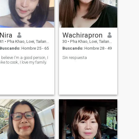
Nira
Wachirapron
41
•
Pha Khao, Loei, Tailandia
30
•
Pha Khao, Loei, Tailandia
Buscando:
Hombre 25 - 65
Buscando:
Hombre 28 - 49
I believe I'm a good person, I
Sin respuesta
like to cook, I love my family.