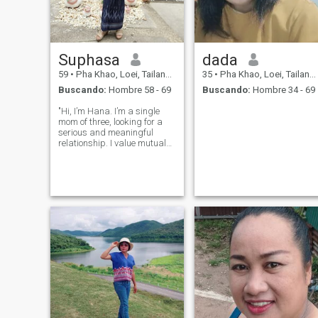
Suphasa
dada
59
•
Pha Khao, Loei, Tailandia
35
•
Pha Khao, Loei, Tailandia
Buscando:
Hombre 58 - 69
Buscando:
Hombre 34 - 69
"Hi, I’m Hana. I’m a single
mom of three, looking for a
serious and meaningful
relationship. I value mutual
respect, flexibility, and
emotional stability. I’d
describe myself as a
romantic person who loves
self-improvement,
meditation, working out, a