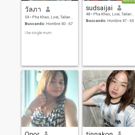
NUEVO
sudsaijai
วัลภา
48
•
Pha Khao, Loei, Tailandia
54
•
Pha Khao, Loei, Tailandia
Buscando:
Hombre 47 - 65
Buscando:
Hombre 50 - 67
I be single mum
Opor
tinnakon