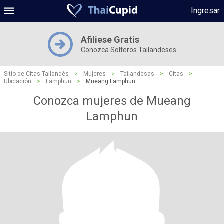
Ingresar
Afiliese Gratis
Conozca Solteros Tailandeses
Sitio de Citas Tailandés
>
Mujeres
>
Tailandesas
>
Citas
>
Ubicación
>
Lamphun
>
Mueang Lamphun
Conozca mujeres de Mueang
Lamphun