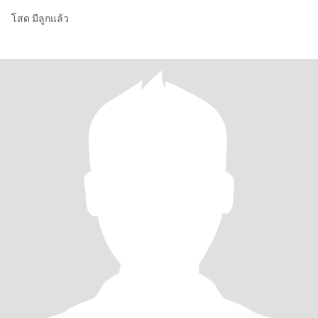
โสด มีลูกแล้ว