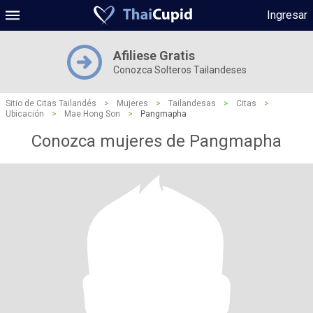
Ingresar
Afiliese Gratis
Conozca Solteros Tailandeses
Sitio de Citas Tailandés
>
Mujeres
>
Tailandesas
>
Citas
>
Ubicación
>
Mae Hong Son
>
Pangmapha
Conozca mujeres de Pangmapha