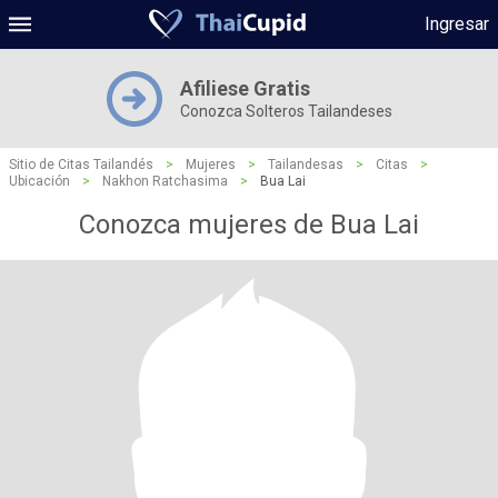
Ingresar
Afiliese Gratis
Conozca Solteros Tailandeses
Sitio de Citas Tailandés
>
Mujeres
>
Tailandesas
>
Citas
>
Ubicación
>
Nakhon Ratchasima
>
Bua Lai
Conozca mujeres de Bua Lai