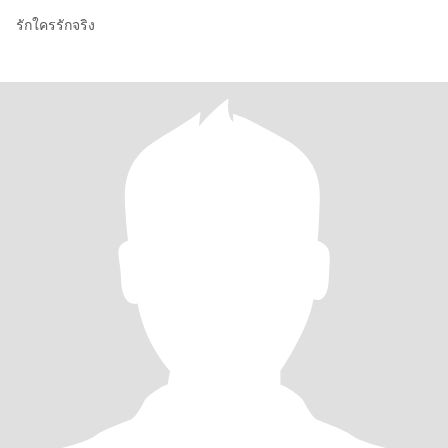
รักใครรักจริง