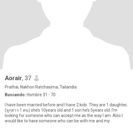
Aorair
, 37
Prathai, Nakhon Ratchasima, Tailandia
Buscando:
Hombre 31 - 70
I have been married before and I have 2 kids. They are 1 daughter,
(ลูกสาว 1 คน) she’s 10years old and 1 son he’s 5years old. I’m
looking for someone who can accept me as the way I am. Also I
would like to have someone who can be with me and my