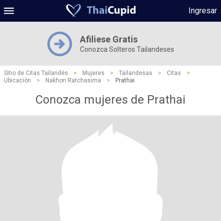
Ingresar
Afiliese Gratis
Conozca Solteros Tailandeses
Sitio de Citas Tailandés
>
Mujeres
>
Tailandesas
>
Citas
>
Ubicación
>
Nakhon Ratchasima
>
Prathai
Conozca mujeres de Prathai