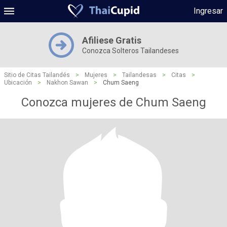
Ingresar
Afiliese Gratis
Conozca Solteros Tailandeses
Sitio de Citas Tailandés
>
Mujeres
>
Tailandesas
>
Citas
>
Ubicación
>
Nakhon Sawan
>
Chum Saeng
Conozca mujeres de Chum Saeng