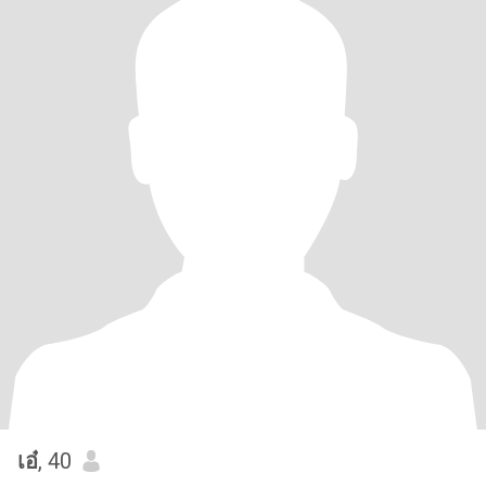
เอ๋
, 40