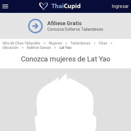
Ingresar
Afiliese Gratis
Conozca Solteros Tailandeses
Sitio de Citas Tailandés
>
Mujeres
>
Tailandesas
>
Citas
>
Ubicación
>
Nakhon Sawan
>
Lat Yao
Conozca mujeres de Lat Yao