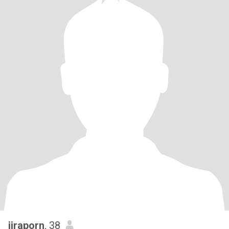
jiraporn
, 38