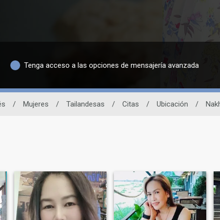
Tenga acceso a las opciones de mensajería avanzada
és
/
Mujeres
/
Tailandesas
/
Citas
/
Ubicación
/
Nak