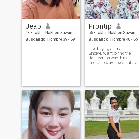
Jeab
Prontip
43
•
Takhli, Nakhon Sawan, Tailandia
55
•
Takhli, Nakhon Sawan, Tailandia
Buscando:
Hombre 39 - 59
Buscando:
Hombre 48 - 65
Love buying animals.
Sincere. Want to find the
right person who thinks in
the same way. Loves nature.
Likes planting trees. I love
God so much❤️