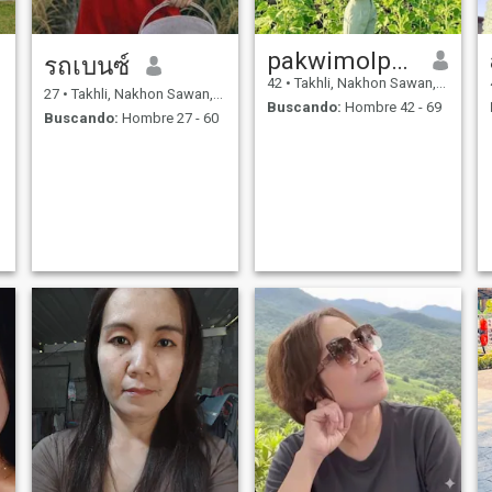
pakwimolpron
รถเบนซ์
42
•
Takhli, Nakhon Sawan, Tailandia
27
•
Takhli, Nakhon Sawan, Tailandia
Buscando:
Hombre 42 - 69
Buscando:
Hombre 27 - 60