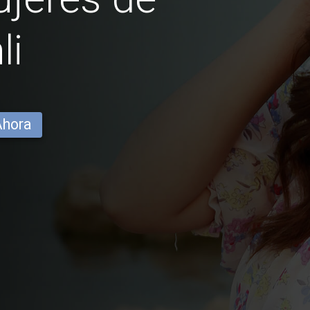
li
Ahora