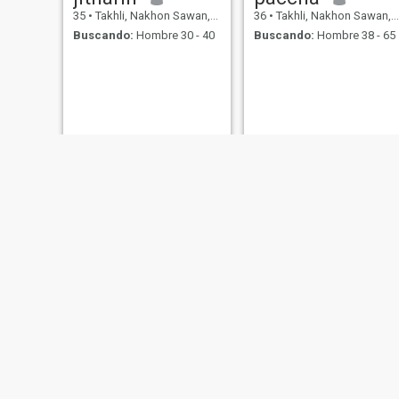
35
•
Takhli, Nakhon Sawan, Tailandia
36
•
Takhli, Nakhon Sawan, Tailandia
Buscando:
Hombre 30 - 40
Buscando:
Hombre 38 - 65
Penny
Nicha
41
•
Takhli, Nakhon Sawan, Tailandia
33
•
Takhli, Nakhon Sawan, Tailandia