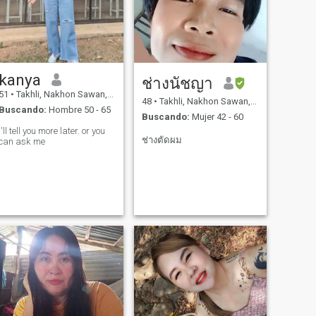
kanya
ช่างนัชญา
51
•
Takhli, Nakhon Sawan, Tailandia
48
•
Takhli, Nakhon Sawan, Tailandia
Buscando:
Hombre 50 - 65
Buscando:
Mujer 42 - 60
I'll tell you more later. or you
ช่างตัดผม
can ask me