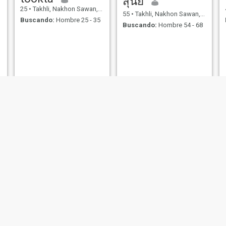
สุนีย์
25
•
Takhli, Nakhon Sawan, Tailandia
55
•
Takhli, Nakhon Sawan, Tailandia
Buscando:
Hombre 25 - 35
Buscando:
Hombre 54 - 68
Jj
เอ๋
41
•
Takhli, Nakhon Sawan, Tailandia
48
•
Takhli, Nakhon Sawan, Tailandia