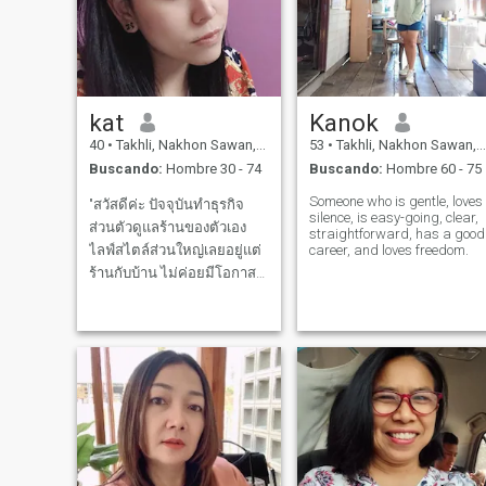
kat
Kanok
40
•
Takhli, Nakhon Sawan, Tailandia
53
•
Takhli, Nakhon Sawan, Tailandia
Buscando:
Hombre 30 - 74
Buscando:
Hombre 60 - 75
Someone who is gentle, loves
"สวัสดีค่ะ ปัจจุบันทำธุรกิจ
silence, is easy-going, clear,
ส่วนตัวดูแลร้านของตัวเอง
straightforward, has a good
ไลฟ์สไตล์ส่วนใหญ่เลยอยู่แต่
career, and loves freedom.
ร้านกับบ้าน ไม่ค่อยมีโอกาส
ได้เจอใครใหม่ๆ เลยลองเปิด
ใจมาเล่นแอปนี้ดูค่ะ 🙂 เป็น
คนเรียบง่าย ขยันทำงาน ให้
ความสำคัญกับครอบครัว มอง
หาความสัมพันธ์ที่จริงจังและ
พัฒนาร่วมกันไปยาว