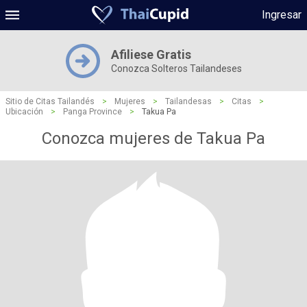
Ingresar
Afiliese Gratis
Conozca Solteros Tailandeses
Sitio de Citas Tailandés
>
Mujeres
>
Tailandesas
>
Citas
>
Ubicación
>
Panga Province
>
Takua Pa
Conozca mujeres de Takua Pa