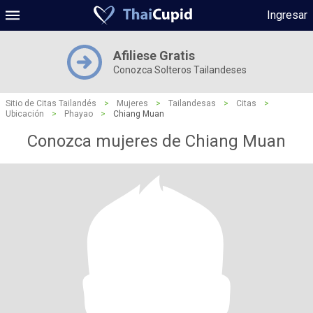
Ingresar
Afiliese Gratis
Conozca Solteros Tailandeses
Sitio de Citas Tailandés
>
Mujeres
>
Tailandesas
>
Citas
>
Ubicación
>
Phayao
>
Chiang Muan
Conozca mujeres de Chiang Muan