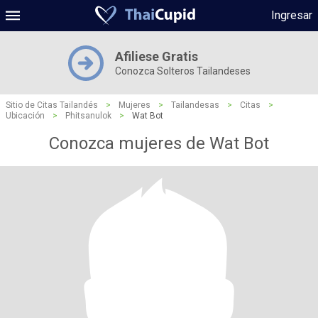
Ingresar
Afiliese Gratis
Conozca Solteros Tailandeses
Sitio de Citas Tailandés
>
Mujeres
>
Tailandesas
>
Citas
>
Ubicación
>
Phitsanulok
>
Wat Bot
Conozca mujeres de Wat Bot