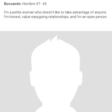
Buscando:
Hombre 47 - 65
I’m a petite woman who doesn’t like to take advantage of anyone.
I’m honest, value easygoing relationships, and I’m an open person.