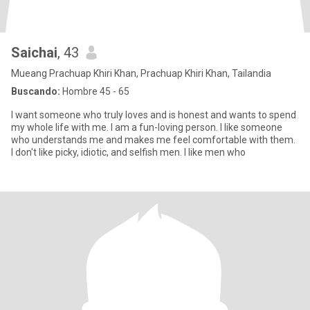
Saichai
, 43
Mueang Prachuap Khiri Khan, Prachuap Khiri Khan, Tailandia
Buscando:
Hombre 45 - 65
I want someone who truly loves and is honest and wants to spend
my whole life with me. I am a fun-loving person. I like someone
who understands me and makes me feel comfortable with them.
I don't like picky, idiotic, and selfish men. I like men who