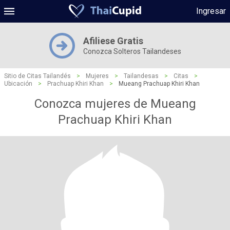
Ingresar
Afiliese Gratis
Conozca Solteros Tailandeses
Sitio de Citas Tailandés
>
Mujeres
>
Tailandesas
>
Citas
>
Ubicación
>
Prachuap Khiri Khan
>
Mueang Prachuap Khiri Khan
Conozca mujeres de Mueang
Prachuap Khiri Khan