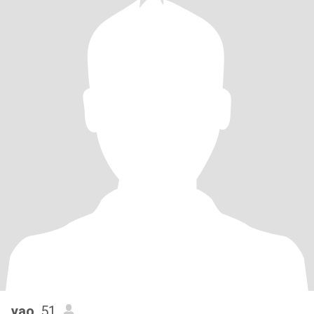
yao
, 51