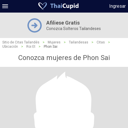
Ingresar
Afiliese Gratis
Conozca Solteros Tailandeses
Sitio de Citas Tailandés
>
Mujeres
>
Tailandesas
>
Citas
>
Ubicación
>
Roi Et
>
Phon Sai
Conozca mujeres de Phon Sai