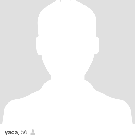
yada
, 56