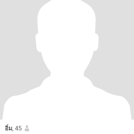
อิ๋ม
, 45