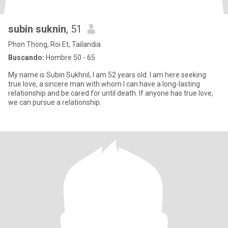
subin suknin
, 51
Phon Thong, Roi Et, Tailandia
Buscando:
Hombre 50 - 65
My name is Subin Sukhnil, I am 52 years old. I am here seeking
true love, a sincere man with whom I can have a long-lasting
relationship and be cared for until death. If anyone has true love,
we can pursue a relationship.