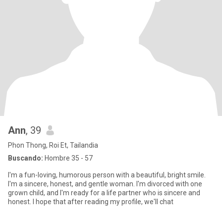
Ann
, 39
Phon Thong, Roi Et, Tailandia
Buscando:
Hombre 35 - 57
I'm a fun-loving, humorous person with a beautiful, bright smile.
I'm a sincere, honest, and gentle woman. I'm divorced with one
grown child, and I'm ready for a life partner who is sincere and
honest. I hope that after reading my profile, we'll chat