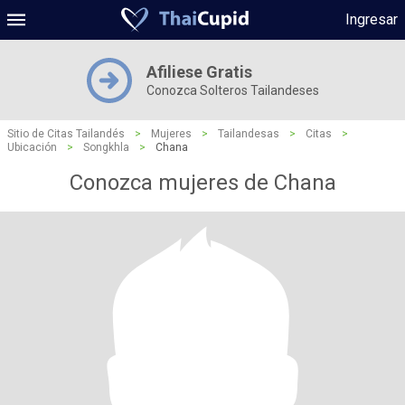
Ingresar
Afiliese Gratis
Conozca Solteros Tailandeses
Sitio de Citas Tailandés
>
Mujeres
>
Tailandesas
>
Citas
>
Ubicación
>
Songkhla
>
Chana
Conozca mujeres de Chana