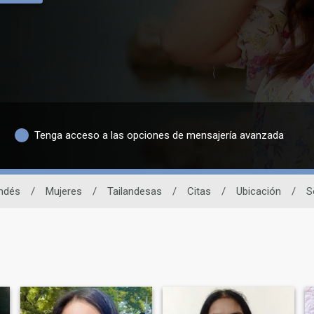
Tenga acceso a las opciones de mensajería avanzada
andés
/
Mujeres
/
Tailandesas
/
Citas
/
Ubicación
/
S