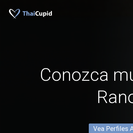
Conozca mu
Ran
Vea Perfiles 