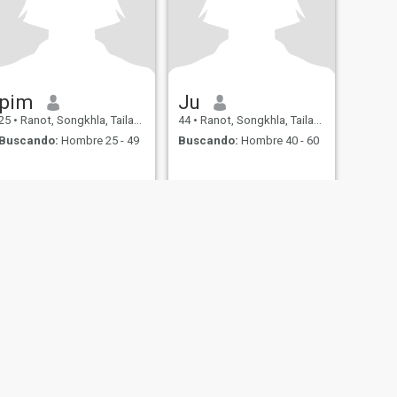
pim
Ju
25
•
Ranot, Songkhla, Tailandia
44
•
Ranot, Songkhla, Tailandia
Buscando:
Hombre 25 - 49
Buscando:
Hombre 40 - 60
s
Seguridad en Citas
Mapa del Sitio
Normas de la Comunidad
107, USA, reg. number 5529030.