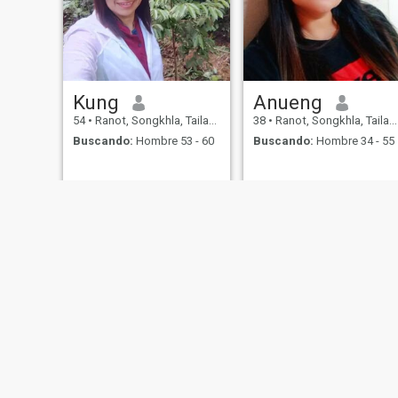
Kung
Anueng
54
•
Ranot, Songkhla, Tailandia
38
•
Ranot, Songkhla, Tailandia
Buscando:
Hombre 53 - 60
Buscando:
Hombre 34 - 55
Sobre Nosotros
Contáctenos
Historias Exitosas
Términos 
This website is operated by D