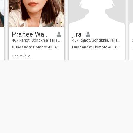
Pranee Wankaew
jira
46
•
Ranot, Songkhla, Tailandia
46
•
Ranot, Songkhla, Tailandia
Buscando:
Hombre 40 - 61
Buscando:
Hombre 45 - 66
Con mi hija.
de Uso
Política de Devoluciones
Política de privacidad
Política de cookie
IL MIL, INC. located at 200 Townsend St., Unit 43, San Francisco CA 94