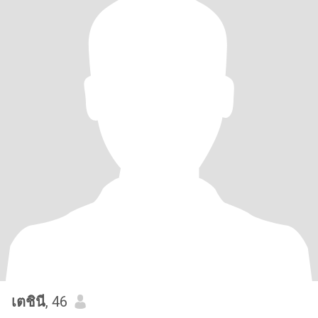
เตชินี
, 46