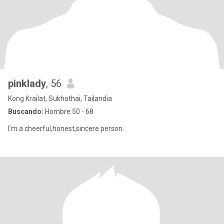
pinklady
, 56
Kong Krailat, Sukhothai, Tailandia
Buscando:
Hombre 50 - 68
I’m a cheerful,honest,sincere person.