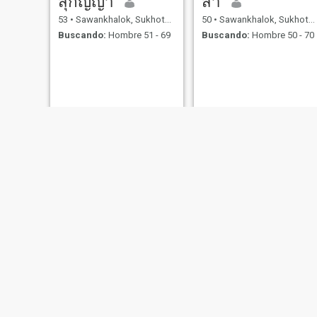
สุกัญญา
สา
53
•
Sawankhalok, Sukhothai, Tailandia
50
•
Sawankhalok, Sukhothai, Tailandia
Buscando:
Hombre 51 - 69
Buscando:
Hombre 50 - 70
jaa
Ei
24
•
Sawankhalok, Sukhothai, Tailandia
34
•
Sawankhalok, Sukhothai, Tailandia