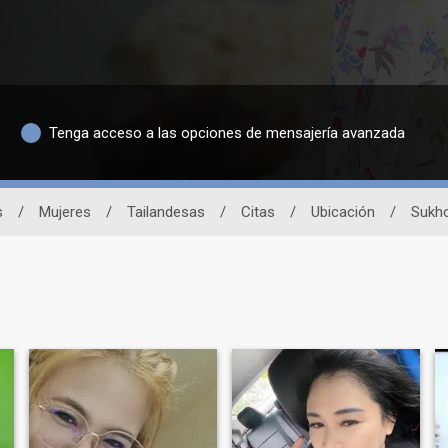
Tenga acceso a las opciones de mensajería avanzada
s
/
Mujeres
/
Tailandesas
/
Citas
/
Ubicación
/
Sukho