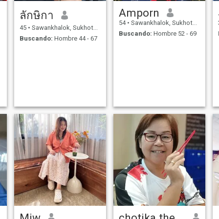
Amporn
ลักษิกา
54
•
Sawankhalok, Sukhothai, Tailandia
45
•
Sawankhalok, Sukhothai, Tailandia
Buscando:
Hombre 52 - 69
Buscando:
Hombre 44 - 67
Miw
chotika theerachitsuqakul