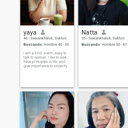
yaya
Natta
46
•
Sawankhalok, Sukhothai, Tailandia
55
•
Sawankhalok, Sukhothai, Tailandia
Buscando:
Hombre 40 - 55
Buscando:
Hombre 50 - 67
I am a kind, warm, easy to
talk to woman. I like to cook,
have principles in life. and
give importance to sincerity
And respect for each other. I
like meaningful
conversations and a
peaceful life. I'm here to meet
mature men ready for a
serious relat