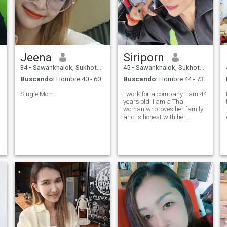
Jeena
Siriporn
34
•
Sawankhalok, Sukhothai, Tailandia
45
•
Sawankhalok, Sukhothai, Tailandia
Buscando:
Hombre 40 - 60
Buscando:
Hombre 44 - 73
Single Mom
I work for a company, I am 44
years old. I am a Thai
woman who loves her family
and is honest with her
partner. ❤️❤️❤️