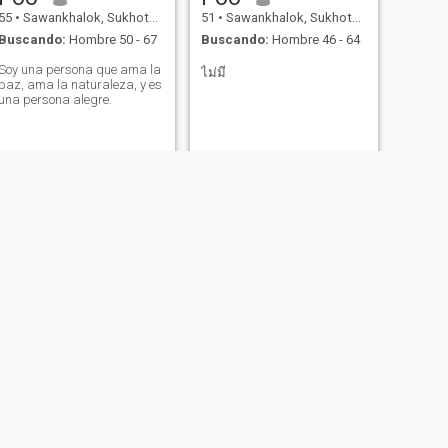
55
•
Sawankhalok, Sukhothai, Tailandia
51
•
Sawankhalok, Sukhothai, Tailandia
Buscando:
Hombre 50 - 67
Buscando:
Hombre 46 - 64
Soy una persona que ama la
ไม่มี
paz, ama la naturaleza, y es
una persona alegre.
SIGUIENTE
บีบี
34
•
Sawankhalok, Sukhothai, Tailandia