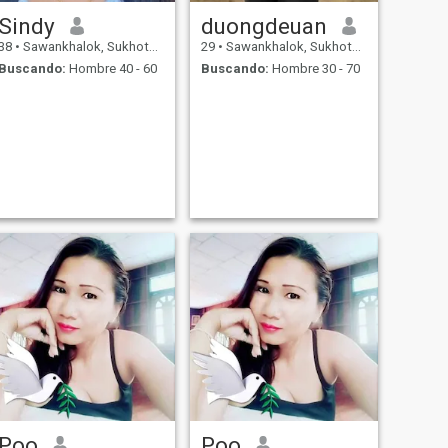
Sindy
duongdeuan
38
•
Sawankhalok, Sukhothai, Tailandia
29
•
Sawankhalok, Sukhothai, Tailandia
Buscando:
Hombre 40 - 60
Buscando:
Hombre 30 - 70
Poo
Poo