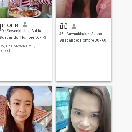
phone
บีบี
69
•
Sawankhalok, Sukhothai, Tailandia
35
•
Sawankhalok, Sukhothai, Tailandia
Buscando:
Hombre 56 - 73
Buscando:
Hombre 30 - 60
Soy una persona muy
honesta.