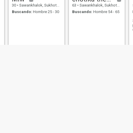
30
•
Sawankhalok, Sukhothai, Tailandia
63
•
Sawankhalok, Sukhothai, Tailandia
Buscando:
Hombre 25 - 30
Buscando:
Hombre 54 - 65
kristal
Seerung
23
•
Sawankhalok, Sukhothai, Tailandia
44
•
Sawankhalok, Sukhothai, Tailandia