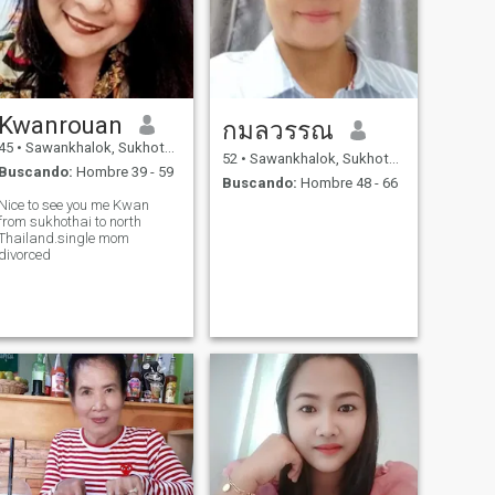
Kwanrouan
กมลวรรณ
45
•
Sawankhalok, Sukhothai, Tailandia
52
•
Sawankhalok, Sukhothai, Tailandia
Buscando:
Hombre 39 - 59
Buscando:
Hombre 48 - 66
Nice to see you me Kwan
from sukhothai to north
Thailand.single mom
divorced