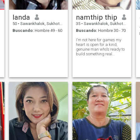
landa
namthip thip
50
•
Sawankhalok, Sukhothai, Tailandia
35
•
Sawankhalok, Sukhothai, Tailandia
Buscando:
Hombre 49 - 60
Buscando:
Hombre 30 - 70
I'm not here for games my
heart is open for a kind,
genuine man who's ready to
build something real
together.value honestly,for
me,love is about teamwork,
care,and growing side by
side with laughter and
respect .