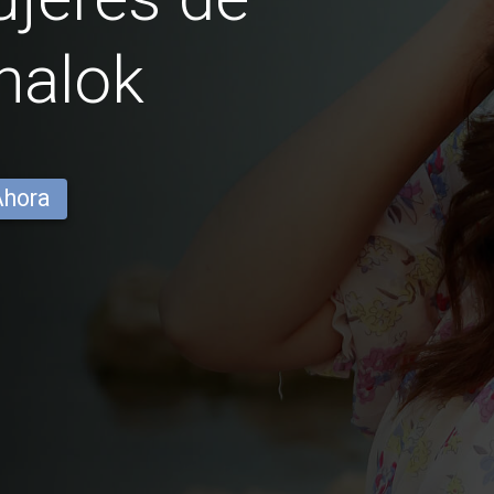
halok
Ahora