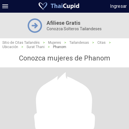
Ingresar
Afiliese Gratis
Conozca Solteros Tailandeses
Sitio de Citas Tailandés
>
Mujeres
>
Tailandesas
>
Citas
>
Ubicación
>
Surat Thani
>
Phanom
Conozca mujeres de Phanom