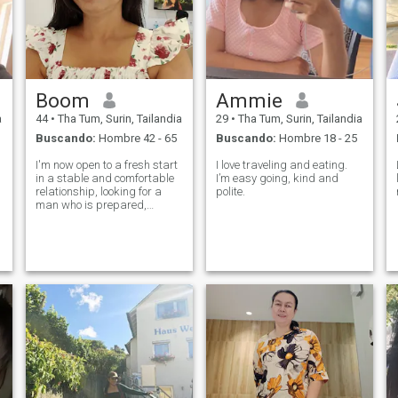
Boom
Ammie
a
44
•
Tha Tum, Surin, Tailandia
29
•
Tha Tum, Surin, Tailandia
Buscando:
Hombre 42 - 65
Buscando:
Hombre 18 - 25
I'm now open to a fresh start
I love traveling and eating.
in a stable and comfortable
I’m easy going, kind and
relationship, looking for a
polite.
man who is prepared,
emotionally mature, calm,
and uses reason in our
conversations.They don't
need to be rich, just
financially stable,
responsible, and willing to