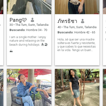
Pang🩷
ภัทรธิชา
a
30
•
Tha Tum, Surin, Tailandia
40
•
Tha Tum, Surin, Tailandia
Buscando:
Hombre 34 - 70
Buscando:
Hombre 42 - 65
I am a single mother. I enjoy
Hola, sé que ser una madre
nature and relaxing on the
soltera es fuerte y resistente,
beach during holidays. 🏝🏖
y que sabes lo que necesitas
en la vida. Tengo un buen
⛰️
corazón y creo en el amor. Y
la confianza es necesaria
cuando se busca a alguien
maduro. Confiable y
comprensivo. Aquellos que
respetan mi papel como
madre. Y aceptar a mi hijo
como parte de su viaje de
vida. La distancia no es un
problema. Pero mintiendo y
jugando juegos. Eso no es lo
que quería. Encontrar un
compañero de vida no es un
problema. Si estás listo para
una relación seria. Podemos