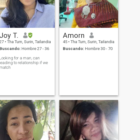
Joy T.
Amorn
27
•
Tha Tum, Surin, Tailandia
45
•
Tha Tum, Surin, Tailandia
Buscando:
Hombre 27 - 36
Buscando:
Hombre 30 - 70
Looking for a man, can
leading to relationship if we
match