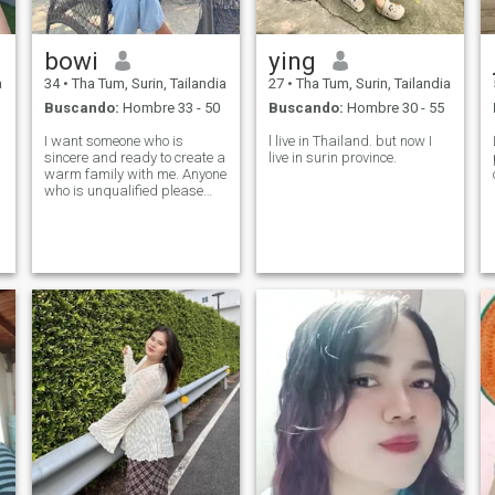
hablar de ello.
bowi
ying
a
34
•
Tha Tum, Surin, Tailandia
27
•
Tha Tum, Surin, Tailandia
Buscando:
Hombre 33 - 50
Buscando:
Hombre 30 - 55
I want someone who is
l live in Thailand. but now I
sincere and ready to create a
live in surin province.
warm family with me. Anyone
who is unqualified please
don't waste time talking to
me.