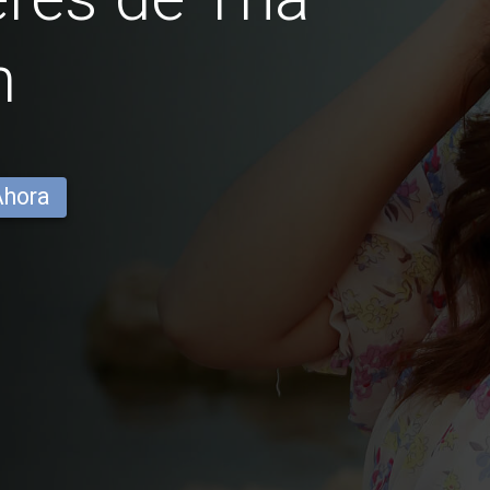
m
Ahora