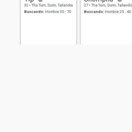
32
•
Tha Tum, Surin, Tailandia
27
•
Tha Tum, Surin, Tailandi
Buscando:
Hombre 35 - 70
Buscando:
Hombre 25 - 40
bee
Lampai
49
•
Tha Tum, Surin, Tailandia
41
•
Tha Tum, Surin, Tailandi