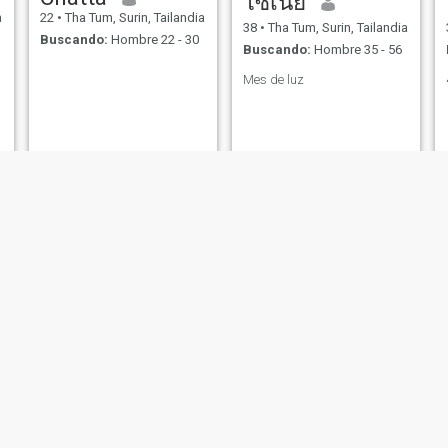
โซเนีย
a
22
•
Tha Tum, Surin, Tailandia
38
•
Tha Tum, Surin, Tailandia
Buscando:
Hombre 22 - 30
Buscando:
Hombre 35 - 56
Mes de luz
san
Suphan
a
43
•
Tha Tum, Surin, Tailandia
51
•
Tha Tum, Surin, Tailandia