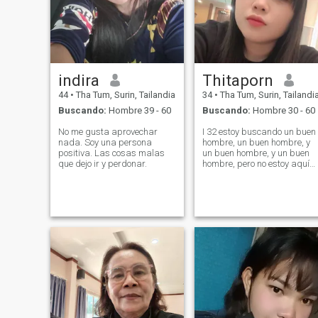
indira
Thitaporn
44
•
Tha Tum, Surin, Tailandia
34
•
Tha Tum, Surin, Tailandi
Buscando:
Hombre 39 - 60
Buscando:
Hombre 30 - 60
No me gusta aprovechar
I 32 estoy buscando un buen
nada. Soy una persona
hombre, un buen hombre, y
positiva. Las cosas malas
un buen hombre, y un buen
que dejo ir y perdonar.
hombre, pero no estoy aquí
para el sexo en línea. Pero
estoy buscando un buen
hombre, un buen hombre, un
buen hombre, y un amor por
lo que soy. Estoy aquí no
para el sexo en línea. Pero
estoy buscando un
verdadero y así lo soy Soy un
hombre que está afinando a
un hombre que es honesto
conmigo también.