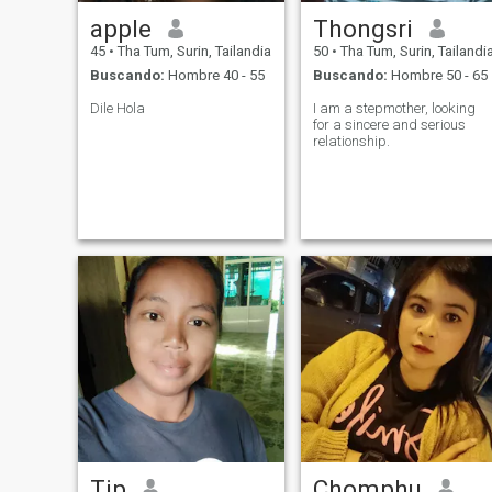
apple
Thongsri
45
•
Tha Tum, Surin, Tailandia
50
•
Tha Tum, Surin, Tailandi
Buscando:
Hombre 40 - 55
Buscando:
Hombre 50 - 65
Dile Hola
I am a stepmother, looking
for a sincere and serious
relationship.
Tip
Chomphu