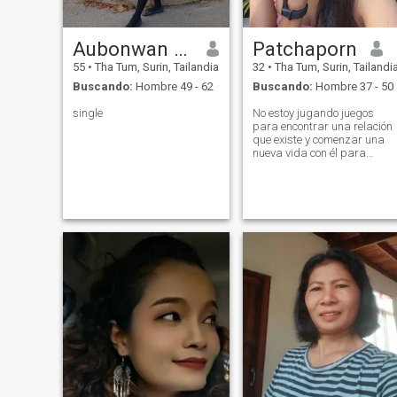
Aubonwan aum
Patchaporn
55
•
Tha Tum, Surin, Tailandia
32
•
Tha Tum, Surin, Tailandi
Buscando:
Hombre 49 - 62
Buscando:
Hombre 37 - 50
single
No estoy jugando juegos
para encontrar una relación
que existe y comenzar una
nueva vida con él para
siempre me gusta buscar.