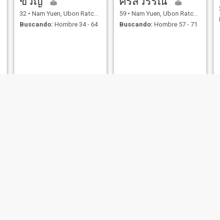
ขวัญ
ศรีสัวรรณ
32
•
Nam Yuen, Ubon Ratchathani, Tailandia
59
•
Nam Yuen, Ubon Ratchathani, Tailandia
Buscando:
Hombre 34 - 64
Buscando:
Hombre 57 - 71
porn
จอย
57
•
Nam Yuen, Ubon Ratchathani, Tailandia
35
•
Nam Yuen, Ubon Ratchathani, Tailandia