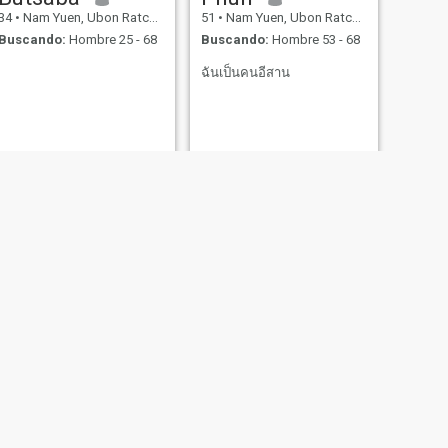
34
•
Nam Yuen, Ubon Ratchathani, Tailandia
51
•
Nam Yuen, Ubon Ratchathani, Tailandia
Buscando:
Hombre 25 - 68
Buscando:
Hombre 53 - 68
ฉันเป็นคนอีสาน
SIGUIENTE
Suwaree
43
•
Nam Yuen, Ubon Ratchathani, Tailandia