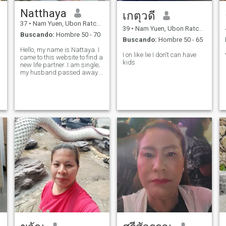
Natthaya
เกตุวดี
37
•
Nam Yuen, Ubon Ratchathani, Tailandia
39
•
Nam Yuen, Ubon Ratchathani, Tailandia
Buscando:
Hombre 50 - 70
Buscando:
Hombre 50 - 65
Hello, my name is Nattaya. I
I on like lie I don't can have
came to this website to find a
kids
new life partner. I am single;
my husband passed away. I
am looking for a man who
will love me.