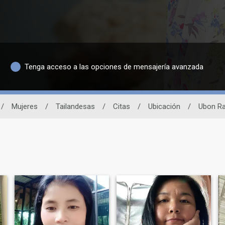
Tenga acceso a las opciones de mensajería avanzada
/
Mujeres
/
Tailandesas
/
Citas
/
Ubicación
/
Ubon Ra