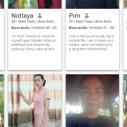
Nidtaya
Pim
50
•
Nam Yuen, Ubon Ratchathani, Tailandia
55
•
Nam Yuen, Ubon Ratchathani, Tailandia
Buscando:
Hombre 50 - 65
Buscando:
Hombre 51 - 68
I'm from Thailand i work for
I live in the countryside, live a
myself open Nooder shop on
simple life, I am sincere and
steelfood love simple life ,
honest, and I am looking for
cooking, funny, natural drive
a long-term relationship,
and caring 😉
marriage. No playing
games.