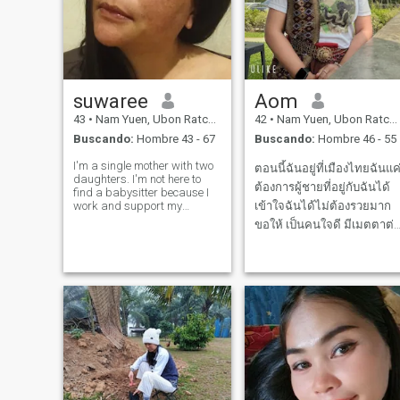
suwaree
Aom
43
•
Nam Yuen, Ubon Ratchathani, Tailandia
42
•
Nam Yuen, Ubon Ratchathani, Tailandia
Buscando:
Hombre 43 - 67
Buscando:
Hombre 46 - 55
I'm a single mother with two
ตอนนี้ฉันอยู่ที่เมืองไทยฉันแค
daughters. I'm not here to
ต้องการผู้ชายที่อยู่กับฉันได้
find a babysitter because I
work and support my
เข้าใจฉันได้ไม่ต้องรวยมาก
children myself 😊 but I'm
ขอให้ เป็นคนใจดี มีเมตตาต่
looking for a relationship
คนอื่นและคนบนโลกใบนี้
where we can live together
and care for each other. I
don't play games and I don't
want scam