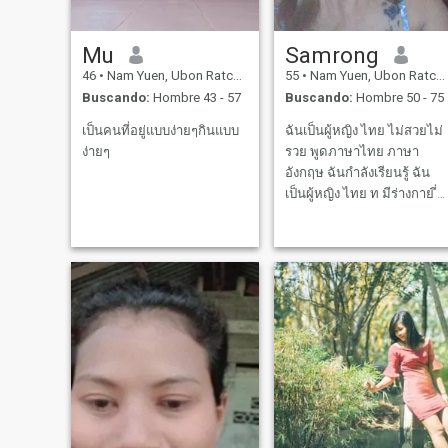
Mu
Samrong
46
•
Nam Yuen, Ubon Ratchathani, Tailandia
55
•
Nam Yuen, Ubon Ratchathani, Tailandia
Buscando:
Hombre 43 - 57
Buscando:
Hombre 50 - 75
เป็นคนที่อยู่แบบง่ายๆกินแบบ
ฉันเป็นผู้หญิง ไทย ไม่สวยไม่
ง่ายๆ
รวย พูดภาษาไทย ภาษา
อังกฤษ ฉันกำลังเรียนรู้ ฉัน
เป็นผู้หญิง ไทย ท มีร่างกาย ี่
แข็งแรง ชอบออกกำลังกาย
ประจำ แล้วก็ชอบไปเที่ยว วัน
หยุดสัปดาห์ แล้วชอบเต้น
ออกกำลังกายประจำ การแต่ง
กายของฉัน ดูดีพอประมาณ
ฉันเป็นคน ชอบใส่ต่างหู