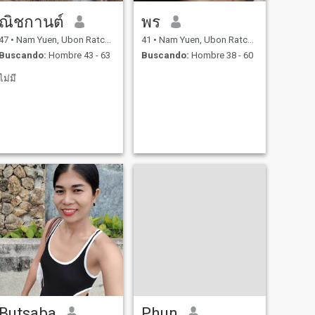
ณิชกานต์
พร
47
•
Nam Yuen, Ubon Ratchathani, Tailandia
41
•
Nam Yuen, Ubon Ratchathani, Tailandia
Buscando:
Hombre 43 - 63
Buscando:
Hombre 38 - 60
ไม่มี
Butsaba
Phun