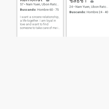
ชลธิชา
57
•
Nam Yuen, Ubon Ratchathani, Tailandia
24
•
Nam Yuen, Ubon Ratchathani, Tailandia
Buscando:
Hombre 60 - 75
Buscando:
Hombre 24 - 40
I want a sincere relationship,
a life together. I am loyal in
love and want to find
someone to take care of me in
my old age, someone to walk
alongside me. I hope I will
meet that man soon.
kik
ชญาภา บุญเกิด
34
•
Nam Yuen, Ubon Ratchathani, Tailandia
42
•
Nam Yuen, Ubon Ratchathani, Tailandia