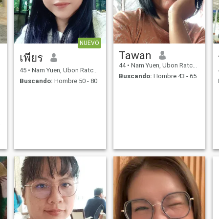
NUEVO
Tawan
เพียร
44
•
Nam Yuen, Ubon Ratchathani, Tailandia
45
•
Nam Yuen, Ubon Ratchathani, Tailandia
Buscando:
Hombre 43 - 65
Buscando:
Hombre 50 - 80
่
อ