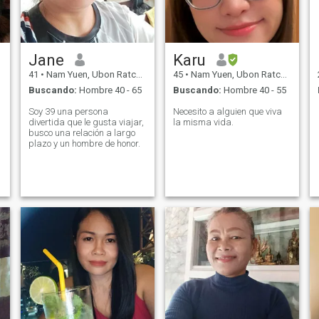
Jane
Karu
41
•
Nam Yuen, Ubon Ratchathani, Tailandia
45
•
Nam Yuen, Ubon Ratchathani, Tailandia
Buscando:
Hombre 40 - 65
Buscando:
Hombre 40 - 55
Soy 39 una persona
Necesito a alguien que viva
divertida que le gusta viajar,
la misma vida.
busco una relación a largo
plazo y un hombre de honor.