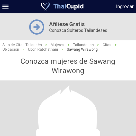
Ingresar
Afiliese Gratis
Conozca Solteros Tailandeses
Sitio de Citas Tailandés
>
Mujeres
>
Tailandesas
>
Citas
>
Ubicación
>
Ubon Ratchathani
>
Sawang Wirawong
Conozca mujeres de Sawang
Wirawong