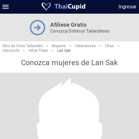
Ingresar
Afiliese Gratis
Conozca Solteros Tailandeses
Sitio de Citas Tailandés
>
Mujeres
>
Tailandesas
>
Citas
>
Ubicación
>
Uthai Thani
>
Lan Sak
Conozca mujeres de Lan Sak