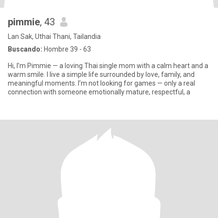
pimmie
, 43
Lan Sak, Uthai Thani, Tailandia
Buscando:
Hombre 39 - 63
Hi, I’m Pimmie — a loving Thai single mom with a calm heart and a
warm smile. I live a simple life surrounded by love, family, and
meaningful moments. I’m not looking for games — only a real
connection with someone emotionally mature, respectful, a