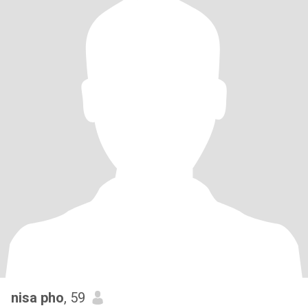
nisa pho
, 59