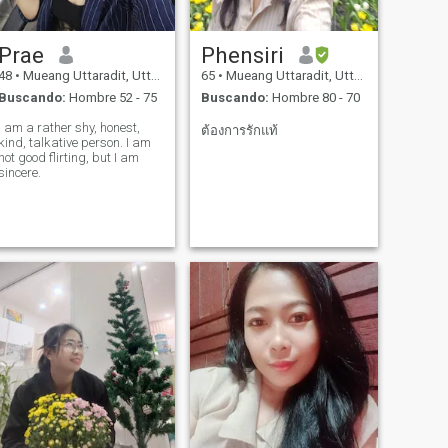
Prae
Phensiri
48
•
Mueang Uttaradit, Uttaradit, Tailandia
65
•
Mueang Uttaradit, Uttaradit, Tailandia
Buscando:
Hombre 52 - 75
Buscando:
Hombre 80 - 70
I am a rather shy, honest,
ต้องการรักแท้
kind, talkative person. I am
ot good flirting, but I am
sincere.