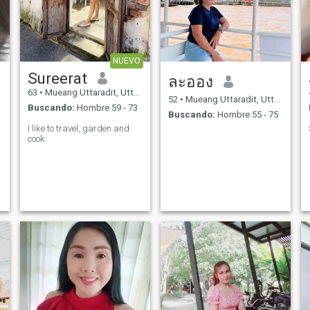
NUEVO
Sureerat
ละออง
63
•
Mueang Uttaradit, Uttaradit, Tailandia
52
•
Mueang Uttaradit, Uttaradit, Tailandia
Buscando:
Hombre 59 - 73
Buscando:
Hombre 55 - 75
I like to travel, garden and
cook.