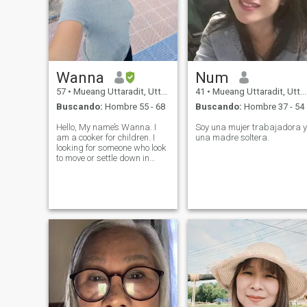
Wanna
Num
57
•
Mueang Uttaradit, Uttaradit, Tailandia
41
•
Mueang Uttaradit, Uttaradit, Tailandia
Buscando:
Hombre 55 - 68
Buscando:
Hombre 37 - 54
Hello, My name’s Wanna. I
Soy una mujer trabajadora y
am a cooker for children. I
una madre soltera.
looking for someone who look
to move or settle down in
Thailand to built a
relationship and share
experiences together. We are
rich with good food and fruit
every season, people kind
and nice, our