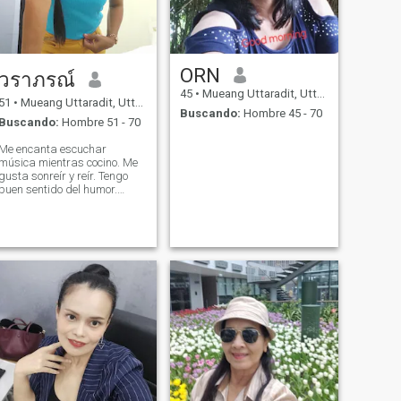
ORN
วราภรณ์
45
•
Mueang Uttaradit, Uttaradit, Tailandia
51
•
Mueang Uttaradit, Uttaradit, Tailandia
Buscando:
Hombre 45 - 70
Buscando:
Hombre 51 - 70
Me encanta escuchar
música mientras cocino. Me
gusta sonreír y reír. Tengo
buen sentido del humor.
Todas las fotos son recientes.
Me encuentras romántico,
cariñoso y honesto.