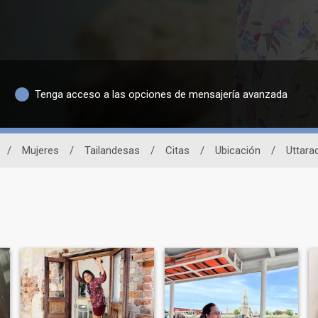
Tenga acceso a las opciones de mensajería avanzada
/
Mujeres
/
Tailandesas
/
Citas
/
Ubicación
/
Uttarad