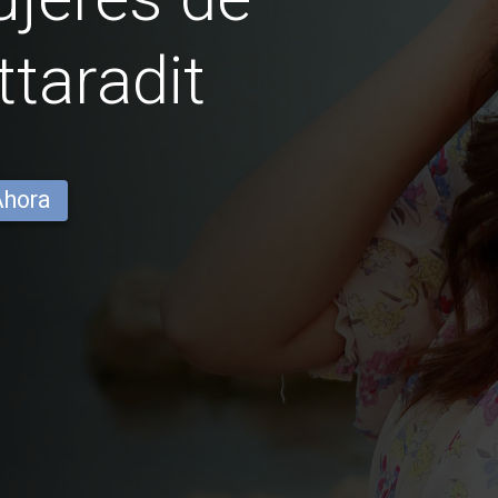
taradit
Ahora