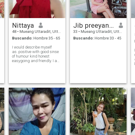
Nittaya
Jib preeyanun
48
•
Mueang Uttaradit, Uttaradit, Tailandia
33
•
Mueang Uttaradit, Uttaradit, Tailandia
Buscando:
Hombre 35 - 65
Buscando:
Hombre 33 - 45
I would describe myself
as..positive with good sinse
of humour kind honest
easygoing and friendly. I am
a person with a good heart,
polite and respectful. .I live a
calm praceful in my life.I am
a caring person and humble
woman.I’m open mind and
adju