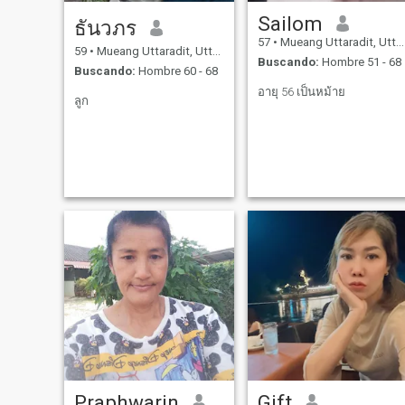
Sailom
ธันวภร
57
•
Mueang Uttaradit, Uttaradit, Tailandia
59
•
Mueang Uttaradit, Uttaradit, Tailandia
Buscando:
Hombre 51 - 68
Buscando:
Hombre 60 - 68
อายุ 56 เป็นหม้าย
ลูก
Praphwarin
Gift