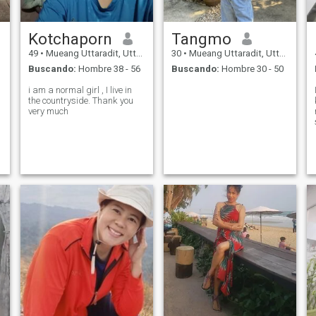
Kotchaporn
Tangmo
49
•
Mueang Uttaradit, Uttaradit, Tailandia
30
•
Mueang Uttaradit, Uttaradit, Tailandia
Buscando:
Hombre 38 - 56
Buscando:
Hombre 30 - 50
i am a normal girl , I live in
the countryside. Thank you
very much
n