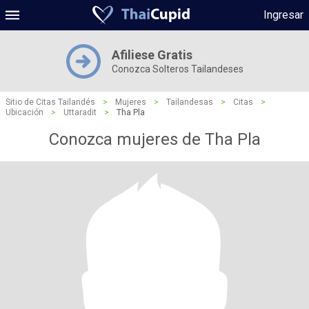
Ingresar
Afiliese Gratis
Conozca Solteros Tailandeses
Sitio de Citas Tailandés
>
Mujeres
>
Tailandesas
>
Citas
>
Ubicación
>
Uttaradit
>
Tha Pla
Conozca mujeres de Tha Pla