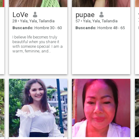
LoVe
pupae
28
•
Yala, Yala, Tailandia
57
•
Yala, Yala, Tailandia
Buscando:
Hombre 30 - 60
Buscando:
Hombre 48 - 65
I believe life becomes truly
beautiful when you share it
with someone special. I am a
warm, feminine, and
optimistic woman who enjoys
simple moments as much as
exciting adventures. I like to
laugh, to create a cozy
atmosphere at home, and to
bring po