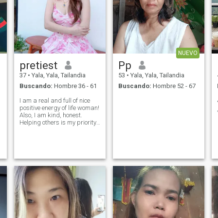
NUEVO
pretiest
Pp
37
•
Yala, Yala, Tailandia
53
•
Yala, Yala, Tailandia
Buscando:
Hombre 36 - 61
Buscando:
Hombre 52 - 67
I am a real and full of nice
positive energy of life woman!
Also, I am kind, honest.
Helping others is my priority.
I should say that I am a very
communicative person, but
sometimes I like to be alone
with myself. In my opinion, I
am purposeful and m