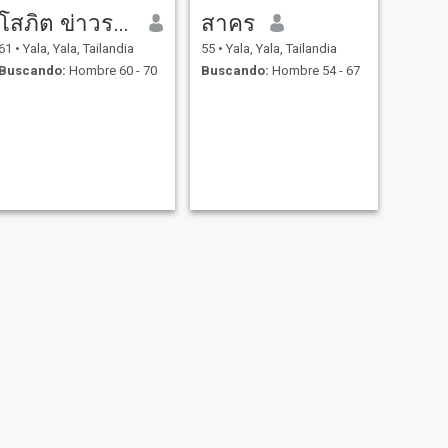
โสภิต ข่าวระนอง
สาคร
61
•
Yala, Yala, Tailandia
55
•
Yala, Yala, Tailandia
Buscando:
Hombre 60 - 70
Buscando:
Hombre 54 - 67
SIGUIENTE
Ployli