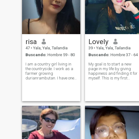
risa
Lovely
47
•
Yala, Yala, Tailandia
39
•
Yala, Yala, Tailandia
Buscando:
Hombre 59 - 80
Buscando:
Hombre 37 - 64
I am a country girl living in
My goal is to start a new
the countryside. I work as a
page in my life by giving
farmer growing
happiness and finding it for
durianrambutan. I have one
myself. This is my first
daughter who is 23 years old
experience of a dating site
and is in h I am a simple,
and I hope everything goes
easy-going, serious,
well. I am a very good
responsible, and honest
woman who loves
person.
development very much and
never get bored. There i