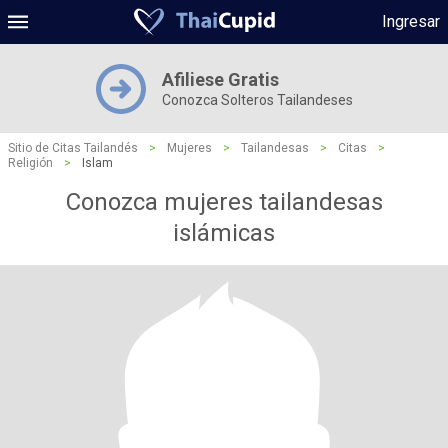
Ingresar
Afiliese Gratis
Conozca Solteros Tailandeses
Sitio de Citas Tailandés
>
Mujeres
>
Tailandesas
>
Citas
>
Religión
>
Islam
Conozca mujeres tailandesas
islámicas