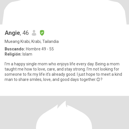
Angie
, 46
Mueang Krabi, Krabi, Tailandia
Buscando:
Hombre 49 - 55
Religión:
Islam
I'm a happy single mom who enjoys life every day. Being a mom
taught me how to love, care, and stay strong. I'm not looking for
someone to fix my life it's already good. I just hope to meet a kind
man to share smiles, love, and good days together.😊?