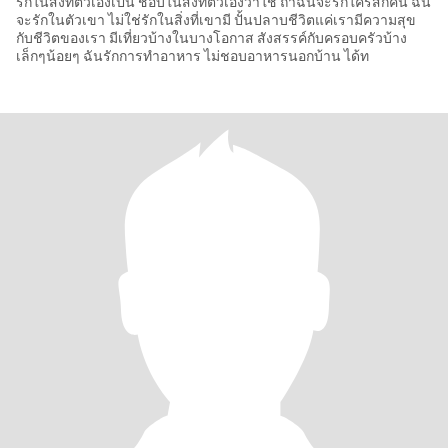
รักในสิ่งที่ตัวเองเป็น ชอบในสิ่งที่ตัวเองว่าใช่ ถ้าฉันจะรักใครสักคน ฉัน
จะรักในตัวเขา ไม่ใช่รักในสิ่งที่เขามี ปั้นปลาบชีวิตแค่เรามีความสุข
กับชีวิตของเรา มีเที่ยวบ้างในบางโอกาส สังสรรค์กับครอบครัวบ้าง
เล็กๆน้อยๆ ฉันรักการทำอาหาร ไม่ชอบอาหารนอกบ้าน ได้ท