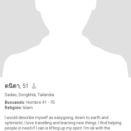
ดนิตา
, 51
Sadao, Songkhla, Tailandia
Buscando:
Hombre 41 - 70
Religión:
Islam
I would describe myself as easygoing, down to earth and
optimistic. I love travelling and learning new things. I find helping
people in need if I can is lifting up my spirit. I’m ok with the